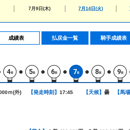
7月9日(木)
7月14日(火)
成績表
払戻金一覧
騎手成績表
4
5
6
7
8
9
R
R
R
R
R
R
1000ｍ(外)
【発走時刻】
17:45
【天候】
曇
【馬