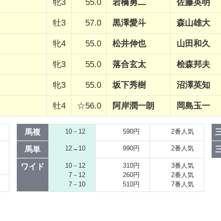
牝3
55.0
岩橋勇二
佐藤英明
牡3
57.0
黒澤愛斗
森山雄大
牝4
55.0
松井伸也
山田和久
牝3
55.0
落合玄太
桧森邦夫
牝3
55.0
坂下秀樹
沼澤英知
牡4
☆56.0
阿岸潤一朗
岡島玉一
馬複
10－12
590円
2番人気
12→10
990円
2番人気
馬単
10－12
310円
3番人気
ワイド
7－12
260円
2番人気
7－10
510円
7番人気