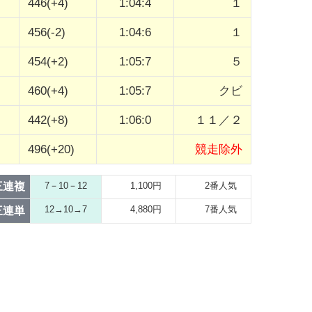
446(+4)
1:04:4
１
456(-2)
1:04:6
１
454(+2)
1:05:7
５
460(+4)
1:05:7
クビ
442(+8)
1:06:0
１１／２
496(+20)
競走除外
三連複
7－10－12
1,100円
2番人気
12→10→7
4,880円
7番人気
三連単