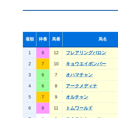
着順
枠番
馬番
馬名
1
8
12
フレアリングバロン
2
7
10
キョウエイボンバー
3
6
7
オハマチャン
4
6
8
アークメディナ
5
7
9
オルチャン
6
8
11
トムワールド