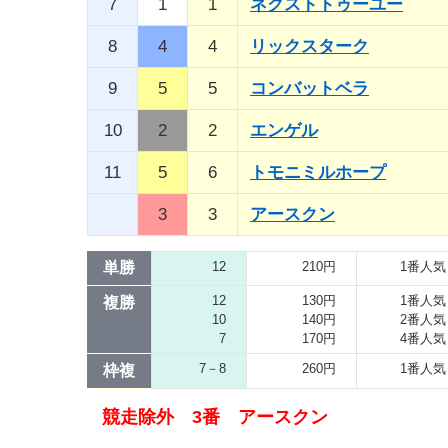
7
1
1
ネクストトゥーユー
8
4
4
リックスターク
9
5
5
コンバットベラ
10
2
2
エンゲル
11
5
6
トモニミルホープ
3
3
アースクン
単勝
12
210円
1番人気
12
130円
1番人気
複勝
10
140円
2番人気
7
170円
4番人気
7－8
260円
1番人気
枠複
競走除外 3番 アースクン