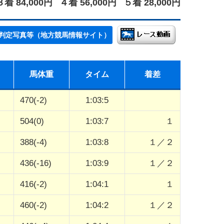
３着 84,000円
４着 56,000円
５着 28,000円
判定写真等（地方競馬情報サイト）
馬体重
タイム
着差
470(-2)
1:03:5
504(0)
1:03:7
１
388(-4)
1:03:8
１／２
436(-16)
1:03:9
１／２
416(-2)
1:04:1
１
460(-2)
1:04:2
１／２