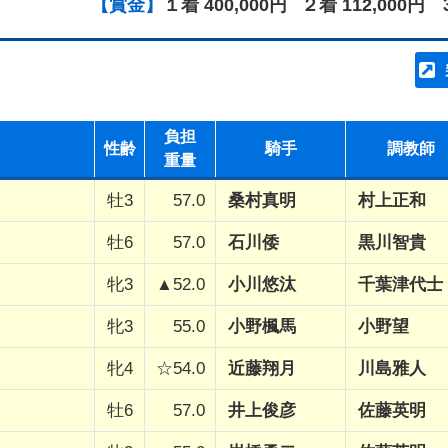
【賞金】
１着 400,000円
２着 112,000円
負担
性齢
騎手
調教師
重量
牡3
57.0
桑村真明
村上正和
牡6
57.0
石川倭
黒川智貴
牝3
▲52.0
小川悠汰
千葉津代士
牝3
55.0
小野楓馬
小野望
牝4
☆54.0
近藤翔月
川島雅人
牡6
57.0
井上俊彦
佐藤英明