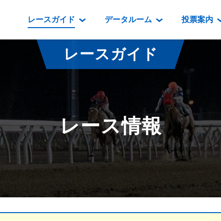
レースガイド
データルーム
投票案内
データルーム
レース情報
映像コンテンツ
門別競馬場情報
過去開催
投
レースガイド
騎手・調教師紹介
レース一覧
重賞競走VTR
門別競馬場グルメ
番組・級
騎手・調教師成績
出走表
重賞競走参考VTR
とねっこジン
開催日程
能力検査成績
成績表
レースダイジェスト
いずみ食堂
開催
レース情報
坂路調教映像
払戻金一覧
新馬ダイジェスト
ルンビニフー
重賞
遠征馬情報
騎手成績表
勝馬屋
スタ
馬主服紹介
馬番成績表
発売情報
番組編成要領
オッズ
道内の
道外