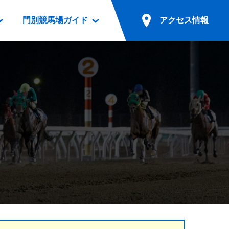
門別競馬場ガイド
アクセス情報
情報
票案内
ファンルーム
アクセス情報
電話・インターネット投票
競馬用語集
お車でのご来場
別表ダウンロード
場外発売所
無料送迎バスでのご来場
ギスカン
実況・テレホンサービス
公共の交通機関でのご来場
カレンダー
発売・払戻
ドカフェ
競走体系図
リオンシリーズ競走
発売情報(PDF)
の発売情報