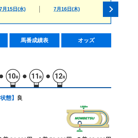
7月15日(水)
7月16日(木)
馬番成績表
オッズ
10
11
12
R
R
R
場状態】
良