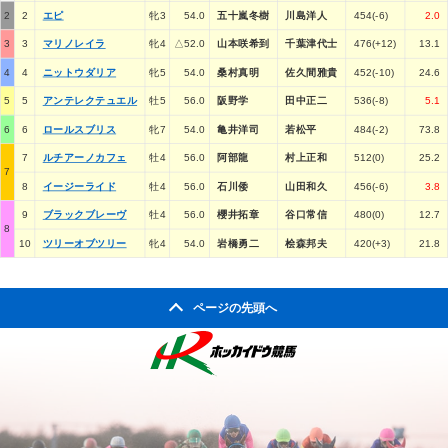
2
2
エピ
牝3
54.0
五十嵐冬樹
川島洋人
454(-6)
2.0
3
3
マリノレイラ
牝4
△52.0
山本咲希到
千葉津代士
476(+12)
13.1
4
4
ニットウダリア
牝5
54.0
桑村真明
佐久間雅貴
452(-10)
24.6
5
5
アンテレクテュエル
牡5
56.0
阪野学
田中正二
536(-8)
5.1
6
6
ロールスブリス
牝7
54.0
亀井洋司
若松平
484(-2)
73.8
7
ルチアーノカフェ
牡4
56.0
阿部龍
村上正和
512(0)
25.2
7
8
イージーライド
牡4
56.0
石川倭
山田和久
456(-6)
3.8
9
ブラックブレーヴ
牡4
56.0
櫻井拓章
谷口常信
480(0)
12.7
8
10
ツリーオブツリー
牝4
54.0
岩橋勇二
桧森邦夫
420(+3)
21.8
ページの先頭へ