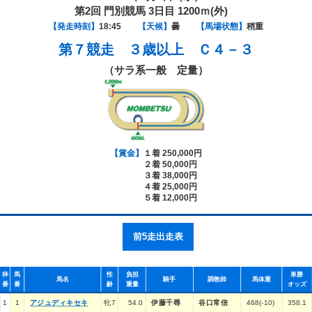
第2回 門別競馬 3日目 1200ｍ(外)
【発走時刻】
18:45
【天候】
曇
【馬場状態】
稍重
第７競走
３歳以上 Ｃ４－３
（サラ系一般 定量）
【賞金】
１着 250,000円
２着 50,000円
３着 38,000円
４着 25,000円
５着 12,000円
前5走出走表
枠
馬
性
負担
単勝
馬名
騎手
調教師
馬体重
番
番
齢
重量
オッズ
1
1
アジュディキセキ
牝7
54.0
伊藤千尋
谷口常信
468(-10)
358.1