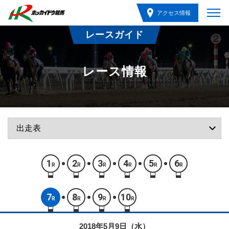
アクセス情報
レースガイド
レース情報
1
2
3
4
5
6
R
R
R
R
R
R
7
8
9
10
R
R
R
R
2018年5月9日（水）