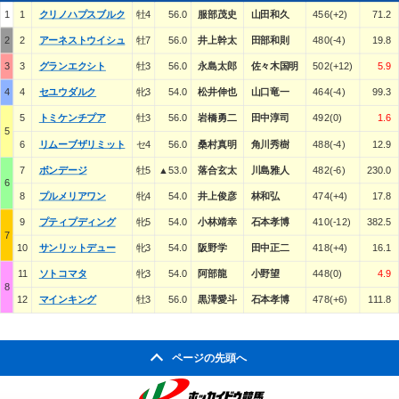
1
1
クリノハプスブルク
牡4
56.0
服部茂史
山田和久
456(+2)
71.2
2
2
アーネストウイシュ
牡7
56.0
井上幹太
田部和則
480(-4)
19.8
3
3
グランエクシト
牡3
56.0
永島太郎
佐々木国明
502(+12)
5.9
4
4
セユウダルク
牝3
54.0
松井伸也
山口竜一
464(-4)
99.3
5
トミケンチプア
牡3
56.0
岩橋勇二
田中淳司
492(0)
1.6
5
6
リムーブザリミット
セ4
56.0
桑村真明
角川秀樹
488(-4)
12.9
7
ボンデージ
牡5
▲53.0
落合玄太
川島雅人
482(-6)
230.0
6
8
プルメリアワン
牝4
54.0
井上俊彦
林和弘
474(+4)
17.8
9
プティプディング
牝5
54.0
小林靖幸
石本孝博
410(-12)
382.5
7
10
サンリットデュー
牝3
54.0
阪野学
田中正二
418(+4)
16.1
11
ソトコマタ
牝3
54.0
阿部龍
小野望
448(0)
4.9
8
12
マインキング
牡3
56.0
黒澤愛斗
石本孝博
478(+6)
111.8
ページの先頭へ