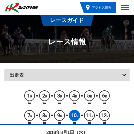
アクセス情報
レースガイド
レース情報
1
2
3
4
5
6
R
R
R
R
R
R
7
8
9
10
11
12
R
R
R
R
R
R
2018年8月1日（水）