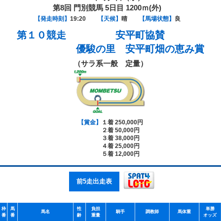
第8回 門別競馬 5日目 1200ｍ(外)
【発走時刻】
19:20
【天候】
晴
【馬場状態】
良
第１０競走
安平町協賛
優駿の里 安平町畑の恵み賞
（サラ系一般 定量）
【賞金】
１着 250,000円
２着 50,000円
３着 38,000円
４着 25,000円
５着 12,000円
前5走出走表
枠
馬
性
負担
単勝
馬名
騎手
調教師
馬体重
番
番
齢
重量
オッズ