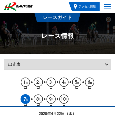
アクセス情報
レースガイド
レース情報
1
2
3
4
5
6
R
R
R
R
R
R
7
8
9
10
R
R
R
R
2020年4月22日（水）