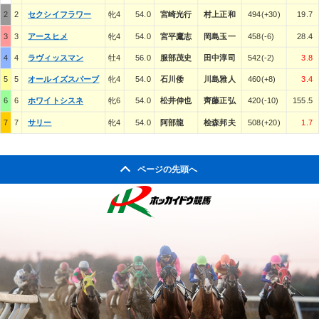
2
2
セクシイフラワー
牝4
54.0
宮崎光行
村上正和
494(+30)
19.7
3
3
アースヒメ
牝4
54.0
宮平鷹志
岡島玉一
458(-6)
28.4
4
4
ラヴィッスマン
牡4
56.0
服部茂史
田中淳司
542(-2)
3.8
5
5
オールイズスパーブ
牝4
54.0
石川倭
川島雅人
460(+8)
3.4
6
6
ホワイトシスネ
牝6
54.0
松井伸也
齊藤正弘
420(-10)
155.5
7
7
サリー
牝4
54.0
阿部龍
桧森邦夫
508(+20)
1.7
ページの先頭へ