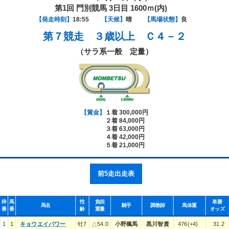
第1回 門別競馬 3日目 1600ｍ(内)
【発走時刻】
18:55
【天候】
晴
【馬場状態】
良
第７競走
３歳以上 Ｃ４－２
（サラ系一般 定量）
【賞金】
１着 300,000円
２着 84,000円
３着 63,000円
４着 42,000円
５着 21,000円
前5走出走表
枠
馬
性
負担
単勝
馬名
騎手
調教師
馬体重
番
番
齢
重量
オッズ
1
1
キョウエイパワー
牡7
△54.0
小野楓馬
黒川智貴
476(+4)
31.2