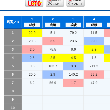
1
2
3
4
馬番／R
成績
成績
成績
成績
1
22.9
5.1
79.2
11.5
2
20.6
3.5
23.6
8.0
3
2.0
75.5
8.6
2.9
4
2.8
2.5
4.5
1.5
5
9.3
103.7
3.3
211.2
6
20.0
2.9
140.2
33.2
7
6.2
56.9
1.7
47.9
8
9
10