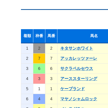
着順
枠番
馬番
馬名
1
2
2
キタサンホワイト
2
7
7
アッカレッツァーレ
3
6
6
サクラペルセウス
4
3
3
アーススターリング
5
1
1
ケープランド
6
4
4
マヤノシャムロック