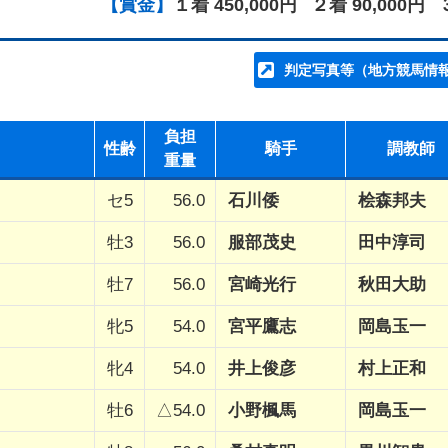
【賞金】
１着 450,000円
２着 90,000円
判定写真等（地方競馬情
負担
性齢
騎手
調教師
重量
セ5
56.0
石川倭
桧森邦夫
牡3
56.0
服部茂史
田中淳司
牡7
56.0
宮崎光行
秋田大助
牝5
54.0
宮平鷹志
岡島玉一
牝4
54.0
井上俊彦
村上正和
牡6
△54.0
小野楓馬
岡島玉一