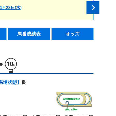
4月23日(木)
馬番成績表
オッズ
10
R
馬場状態】
良