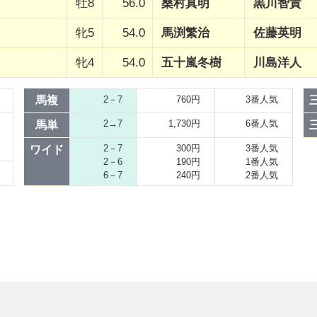
牡8
56.0
桑村真明
黒川智貴
牝5
54.0
馬渕繁治
佐藤英明
牝4
54.0
五十嵐冬樹
川島洋人
馬複
2－7
760円
3番人気
2→7
1,730円
6番人気
馬単
2－7
300円
3番人気
ワイド
2－6
190円
1番人気
6－7
240円
2番人気