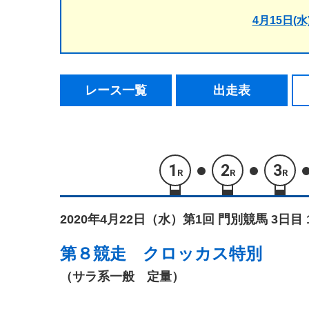
4月15日(水
レース一覧
出走表
1
2
3
R
R
R
2020年4月22日（水）
第1回 門別競馬 3日目 
第８競走
クロッカス特別
（サラ系一般 定量）