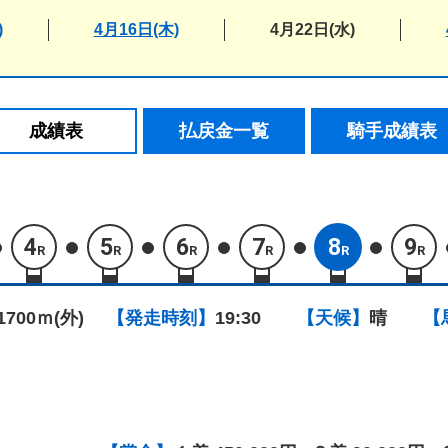
)
4月16日(木)
4月22日(水)
成績表
払戻金一覧
騎手成績表
4
5
6
7
8
9
R
R
R
R
R
R
1700ｍ(外)
【発走時刻】
19:30
【天候】
晴
【