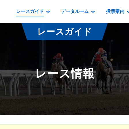
レースガイド
データルーム
投票案内
データルーム
レース情報
映像コンテンツ
門別競馬場情報
過去開催
投
レースガイド
騎手・調教師紹介
レース一覧
重賞競走VTR
門別競馬場グルメ
番組・級
騎手・調教師成績
出走表
重賞競走参考VTR
とねっこジン
開催日程
能力検査成績
成績表
レースダイジェスト
いずみ食堂
開催
レース情報
坂路調教映像
払戻金一覧
新馬ダイジェスト
ルンビニフー
重賞
遠征馬情報
騎手成績表
勝馬屋
スタ
馬主服紹介
馬番成績表
発売情報
番組編成要領
オッズ
道内の
道外