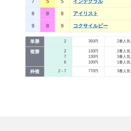
7
5
5
インテグラル
8
8
8
アイリスト
9
8
9
コクサイルビー
単勝
2
350円
2番人気
2
130円
2番人気
複勝
7
130円
3番人気
6
100円
1番人気
2－7
770円
3番人気
枠複