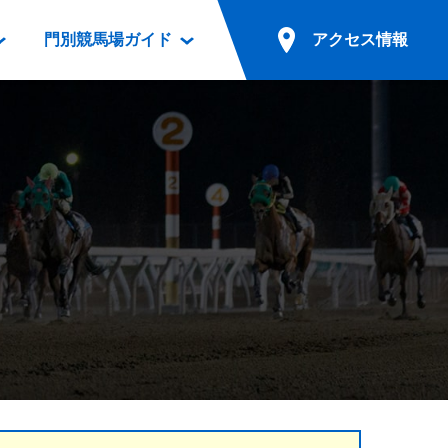
門別競馬場ガイド
アクセス情報
情報
票案内
ファンルーム
アクセス情報
電話・インターネット投票
競馬用語集
お車でのご来場
別表ダウンロード
場外発売所
無料送迎バスでのご来場
ギスカン
実況・テレホンサービス
公共の交通機関でのご来場
カレンダー
発売・払戻
ドカフェ
競走体系図
リオンシリーズ競走
発売情報(PDF)
の発売情報