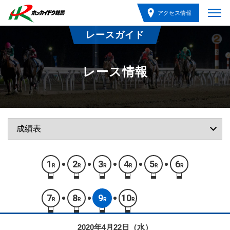
アクセス情報
レースガイド
レース情報
1
2
3
4
5
6
R
R
R
R
R
R
7
8
9
10
R
R
R
R
2020年4月22日（水）