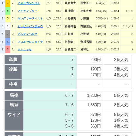
1
7
7
アメリカンヘブン
セ7
55.0
落合玄太
田中正二
494(-2)
1:59:3
2
6
6
アイアンブルー
セ6
55.0
黒澤愛斗
恵多谷豊
464(-10)
1:59:4
１／２
3
5
5
キングリーフィスト
牡5
△55.0
小野楓馬
小野望
508(+14)
1:59:6
１
4
1
1
ビービーバンチョウ
牡5
57.0
松井伸也
齊藤正弘
470(+8)
2:00:1
２１／２
5
2
2
アルテンベルク
牡4
55.0
石川倭
小野望
510(+6)
2:00:8
３
6
4
4
フロルセレジェイラ
牝5
53.0
阿部龍
角川秀樹
480(+4)
2:01:9
５
7
3
3
ホルニッセ
牝6
52.0
岩橋勇二
林和弘
430(+11)
2:02:3
２
単勝
7
290円
2番人気
複勝
7
190円
2番人気
6
270円
4番人気
枠複
－
－
－
馬複
6－7
1,230円
5番人気
馬単
7→6
1,880円
8番人気
ワイド
6－7
370円
5番人気
5－7
170円
1番人気
5－6
360円
4番人気