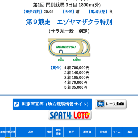
第1回 門別競馬 3日目 1800ｍ(外)
【発走時刻】
20:05
【天候】
晴
【馬場状態】
良
第９競走
エゾヤマザクラ特別
（サラ系一般 別定）
【賞金】
１着 700,000円
２着 140,000円
３着 105,000円
４着 70,000円
５着 35,000円
判定写真等（地方競馬情報サイト）
負担
着順
枠番
馬番
馬名
性齢
騎手
調教師
馬体重
タイム
着差
重量