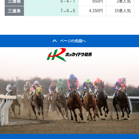
三連複
5－6－7
650円
2番人気
三連単
7→6→5
4,150円
15番人気
ページの先頭へ