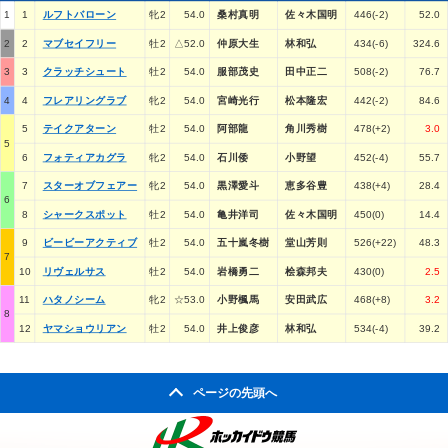
1
1
ルフトバローン
牝2
54.0
桑村真明
佐々木国明
446(-2)
52.0
2
2
マブセイフリー
牡2
△52.0
仲原大生
林和弘
434(-6)
324.6
3
3
クラッチシュート
牡2
54.0
服部茂史
田中正二
508(-2)
76.7
4
4
フレアリングラブ
牝2
54.0
宮崎光行
松本隆宏
442(-2)
84.6
5
テイクアターン
牡2
54.0
阿部龍
角川秀樹
478(+2)
3.0
5
6
フォティアカグラ
牝2
54.0
石川倭
小野望
452(-4)
55.7
7
スターオブフェアー
牝2
54.0
黒澤愛斗
恵多谷豊
438(+4)
28.4
6
8
シャークスポット
牡2
54.0
亀井洋司
佐々木国明
450(0)
14.4
9
ビービーアクティブ
牡2
54.0
五十嵐冬樹
堂山芳則
526(+22)
48.3
7
10
リヴェルサス
牡2
54.0
岩橋勇二
桧森邦夫
430(0)
2.5
11
ハタノシーム
牝2
☆53.0
小野楓馬
安田武広
468(+8)
3.2
8
12
ヤマショウリアン
牡2
54.0
井上俊彦
林和弘
534(-4)
39.2
ページの先頭へ