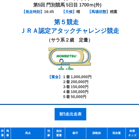
第5回 門別競馬 5日目 1700ｍ(外)
【発走時刻】
16:45
【天候】
晴
【馬場状態】
稍重
第５競走
ＪＲＡ認定アタックチャレンジ競走
（サラ系２歳 定量）
【賞金】
１着 1,000,000円
２着 200,000円
３着 150,000円
４着 100,000円
５着 50,000円
前5走出走表
枠
馬
性
負担
単勝
馬名
騎手
調教師
馬体重
番
番
齢
重量
オッズ