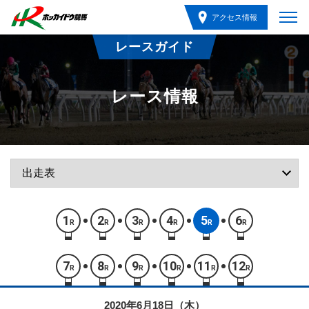
アクセス情報
レースガイド
レース情報
1
2
3
4
5
6
R
R
R
R
R
R
7
8
9
10
11
12
R
R
R
R
R
R
2020年6月18日（木）