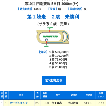
第10回 門別競馬 5日目 1000ｍ(外)
【発走時刻】
14:30
【天候】
晴
【馬場状態】
良
第１競走
２歳 未勝利
（サラ系２歳 定量）
【賞金】
１着 500,000円
２着 100,000円
３着 75,000円
４着 50,000円
５着 25,000円
前5走出走表
枠
馬
性
負担
単勝
馬名
騎手
調教師
馬体重
番
番
齢
重量
オッズ
1
1
オーゴンキング
牡2
54.0
宮平鷹志
谷口常信
438(-4)
217.4