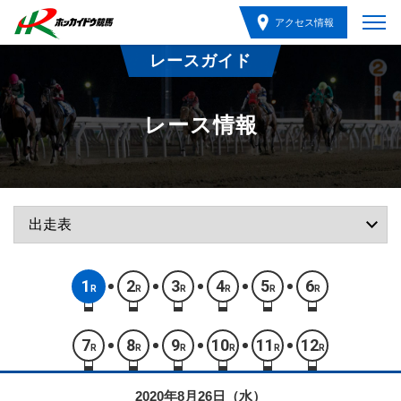
アクセス情報
レースガイド
レース情報
1
2
3
4
5
6
R
R
R
R
R
R
7
8
9
10
11
12
R
R
R
R
R
R
2020年8月26日（水）