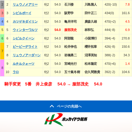
2
2
リュウノメアリー
牝2
54.0
石川倭
川島雅人
420(-10)
7.8
3
3
シビルボーイ
牡2
54.0
阪野学
田中正二
434(0)
161.6
4
4
カツゲキダイリン
牡2
54.0
亀井洋司
廣森久雄
470(+2)
4.5
5
5
ウィンターワルツ
牝2
54.0
服部茂史
林和弘
444(-8)
6.9
6
6
シビルクイーン
牝2
54.0
阿部龍
小国博行
394(-4)
270.8
7
ビービーデライト
牡2
54.0
松井伸也
櫻井拓章
426(-8)
150.6
7
8
リュウノアーダーン
牝2
54.0
岩橋勇二
沼澤英知
388(-2)
34.3
9
ルチルクォーツ
牝2
54.0
宮崎光行
松本隆宏
470(+6)
1.4
8
10
ラロ
牝2
54.0
五十嵐冬樹
佐久間雅貴
392(-2)
104.6
騎手変更 5番 井上俊彦 54.0 → 服部茂史 54.0
ページの先頭へ