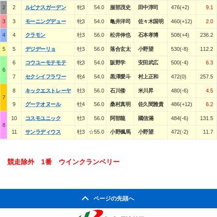
2
2
ルピナスガーデン
牝3
54.0
服部茂史
田中淳司
476(+2)
9.1
3
3
モーニングデュー
牝3
54.0
亀井洋司
佐々木国明
460(+12)
2.0
4
4
クラモン
牡3
56.0
松井伸也
石本孝博
508(+4)
236.2
5
5
デジデーリョ
牡3
56.0
落合玄太
小野望
530(-8)
112.2
6
コウユーモテモテ
牝3
54.0
阪野学
安田武広
500(-4)
6.3
6
7
セクシイフラワー
牝4
54.0
黒澤愛斗
村上正和
472(0)
257.5
8
キックエストレーヤ
牡3
56.0
石川倭
米川昇
480(-6)
4.5
7
9
グーテオヌール
牡4
56.0
桑村真明
佐久間雅貴
486(+12)
6.2
10
コスモユニック
牡3
56.0
阿部龍
國信滿
484(-6)
131.5
8
11
サンラディウス
牡3
☆55.0
小野楓馬
小野望
472(-2)
11.7
競走除外 1番 ウインクランベリー
ページの先頭へ