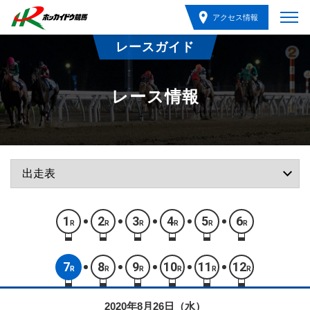
アクセス情報
レースガイド
レース情報
1
2
3
4
5
6
R
R
R
R
R
R
7
8
9
10
11
12
R
R
R
R
R
R
2020年8月26日（水）