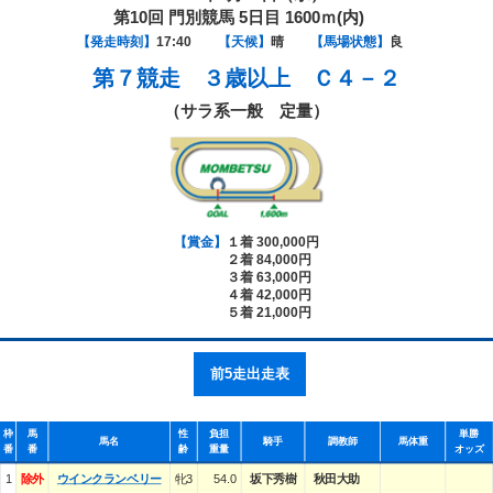
第10回 門別競馬 5日目 1600ｍ(内)
【発走時刻】
17:40
【天候】
晴
【馬場状態】
良
第７競走
３歳以上 Ｃ４－２
（サラ系一般 定量）
【賞金】
１着 300,000円
２着 84,000円
３着 63,000円
４着 42,000円
５着 21,000円
前5走出走表
枠
馬
性
負担
単勝
馬名
騎手
調教師
馬体重
番
番
齢
重量
オッズ
1
除外
ウインクランベリー
牝3
54.0
坂下秀樹
秋田大助