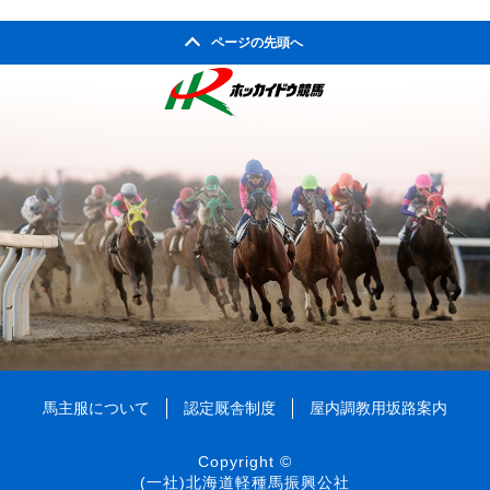
ページの先頭へ
馬主服について
認定厩舎制度
屋内調教用坂路案内
Copyright ©
(一社)北海道軽種馬振興公社