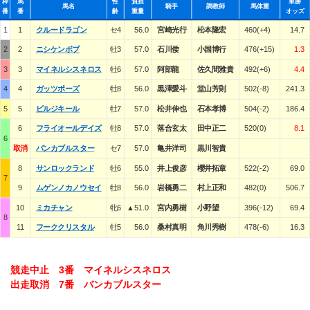
枠
馬
性
負担
単勝
馬名
騎手
調教師
馬体重
番
番
齢
重量
オッズ
1
1
クルードラゴン
セ4
56.0
宮崎光行
松本隆宏
460(+4)
14.7
2
2
ニシケンボブ
牡3
57.0
石川倭
小国博行
476(+15)
1.3
3
3
マイネルシスネロス
牡6
57.0
阿部龍
佐久間雅貴
492(+6)
4.4
4
4
ガッツポーズ
牡8
56.0
黒澤愛斗
堂山芳則
502(-8)
241.3
5
5
ビルジキール
牡7
57.0
松井伸也
石本孝博
504(-2)
186.4
6
フライオールデイズ
牡8
57.0
落合玄太
田中正二
520(0)
8.1
6
取消
バンカブルスター
セ7
57.0
亀井洋司
黒川智貴
8
サンロックランド
牡6
55.0
井上俊彦
櫻井拓章
522(-2)
69.0
7
9
ムゲンノカノウセイ
牡8
56.0
岩橋勇二
村上正和
482(0)
506.7
10
ミカチャン
牝6
▲51.0
宮内勇樹
小野望
396(-12)
69.4
8
11
フーククリスタル
牡5
56.0
桑村真明
角川秀樹
478(-6)
16.3
競走中止 3番 マイネルシスネロス
出走取消 7番 バンカブルスター