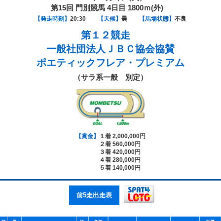
第15回 門別競馬 4日目 1800ｍ(外)
【発走時刻】
20:30
【天候】
曇
【馬場状態】
不良
第１２競走
一般社団法人ＪＢＣ協会協賛
ポエティックフレア・プレミアム
（サラ系一般 別定）
【賞金】
１着 2,000,000円
２着 560,000円
３着 420,000円
４着 280,000円
５着 140,000円
前5走出走表