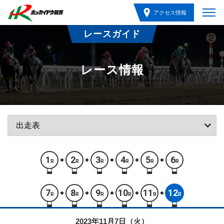
アクセス情報
レースガイド
レース情報
1
2
3
4
5
6
R
R
R
R
R
R
7
8
9
10
11
12
R
R
R
R
R
R
2023年11月7日（火）