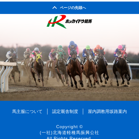
ページの先頭へ
馬主服について
認定厩舎制度
屋内調教用坂路案内
Copyright ©
(一社)北海道軽種馬振興公社
All Rights Reserved.