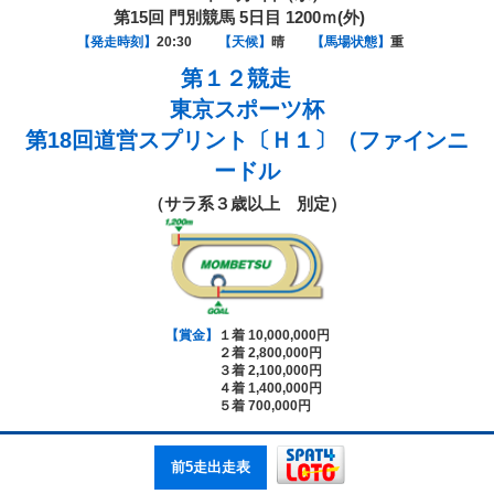
第15回 門別競馬 5日目 1200ｍ(外)
【発走時刻】
20:30
【天候】
晴
【馬場状態】
重
第１２競走
東京スポーツ杯
第18回道営スプリント〔Ｈ１〕（ファインニ
ードル
（サラ系３歳以上 別定）
【賞金】
１着 10,000,000円
２着 2,800,000円
３着 2,100,000円
４着 1,400,000円
５着 700,000円
前5走出走表