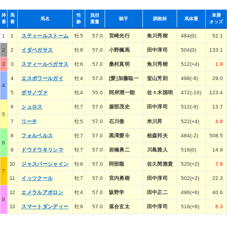
枠
馬
性
負担
単勝
馬名
騎手
調教師
馬体重
番
番
齢
重量
オッズ
1
1
スティールストーム
牡5
57.0
宮崎光行
角川秀樹
484(0)
52.1
2
2
イダペガサス
牡8
57.0
小野楓馬
田中淳司
504(0)
133.1
3
3
スティールペガサス
牡6
57.0
桑村真明
角川秀樹
512(+4)
1.9
4
エスポワールガイ
牡4
57.0
[愛]加藤聡一
堂山芳則
498(-8)
29.0
4
5
ボサノヴァ
牝4
55.0
阿岸潤一朗
佐々木国明
472(-10)
123.4
6
シュロス
牡7
57.0
服部茂史
田中淳司
512(-8)
13.7
5
7
リーチ
牡5
57.0
石川倭
米川昇
522(+4)
4.8
8
フォルベルス
牡7
57.0
黒澤愛斗
桧森邦夫
484(-2)
508.5
6
9
ドウドウキリシマ
牡7
57.0
岩橋勇二
川島雅人
516(0)
14.9
10
ジャスパーシャイン
牡6
57.0
阿部龍
佐久間雅貴
520(+2)
7.8
7
11
イッツクール
牡7
57.0
宮内勇樹
田中淳司
502(+2)
22.3
12
エメラルアポロン
牡4
57.0
阪野学
田中正二
496(+6)
40.6
8
13
スマートダンディー
牡9
57.0
落合玄太
田中淳司
516(+8)
8.3