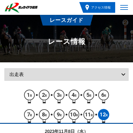
アクセス情報
レースガイド
レース情報
1
2
3
4
5
6
R
R
R
R
R
R
7
8
9
10
11
12
R
R
R
R
R
R
2023年11月8日（水）