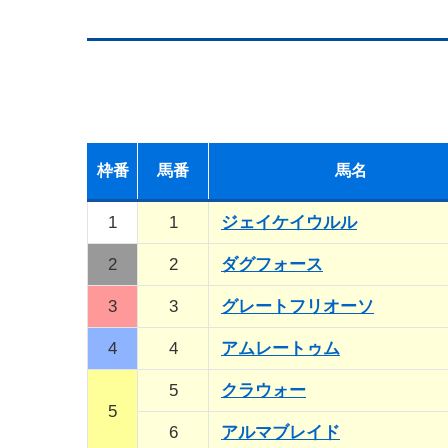
枠
番
馬
番
馬名
1
1
ジェイケイウルル
2
2
ダグフォース
3
3
グレートフリオーソ
4
4
アムレートゥム
5
クラウォー
5
6
アルマブレイド