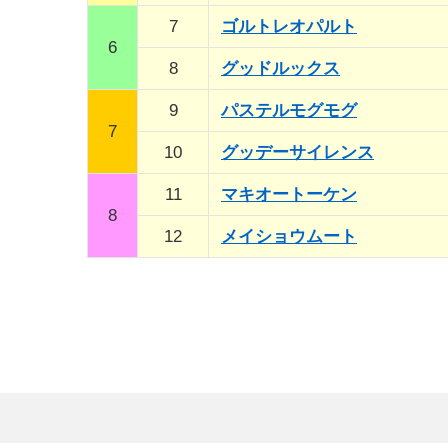
7
ゴルトレオパルト
6
8
グッドルックス
9
パステルモグモグ
7
10
グッデーサイレンス
11
マキオートーケン
8
12
メイショウムート