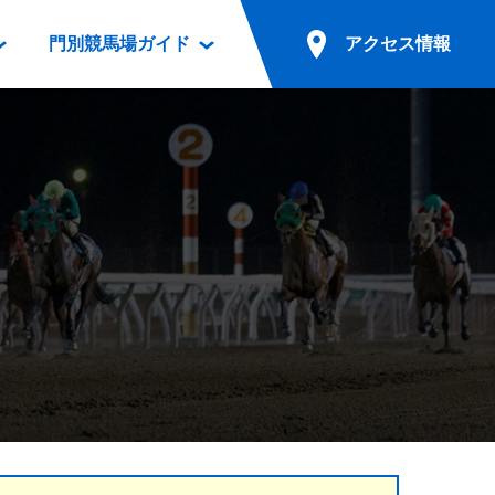
門別競馬場ガイド
アクセス情報
情報
票案内
ファンルーム
アクセス情報
電話・インターネット投票
競馬用語集
お車でのご来場
別表ダウンロード
場外発売所
無料送迎バスでのご来場
ギスカン
実況・テレホンサービス
公共の交通機関でのご来場
カレンダー
発売・払戻
ドカフェ
競走体系図
リオンシリーズ競走
発売情報(PDF)
の発売情報