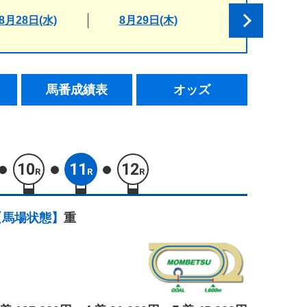
8月28日(水)
8月29日(木)
馬番成績表
オッズ
10
11
12
R
R
R
【馬場状態】
重