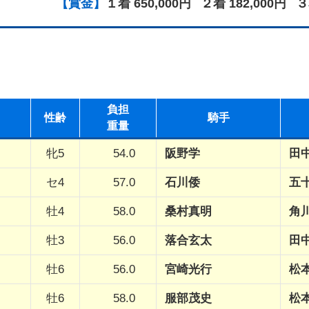
【賞金】
１着 650,000円
２着 182,000円
３
負担
性
齢
騎手
重量
牝5
54.0
阪野学
田
セ4
57.0
石川倭
五
牡4
58.0
桑村真明
角
牡3
56.0
落合玄太
田
牡6
56.0
宮崎光行
松
牡6
58.0
服部茂史
松