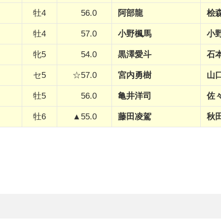
牡4
56.0
阿部龍
桧
牡4
57.0
小野楓馬
小
牝5
54.0
黒澤愛斗
石
セ5
☆57.0
宮内勇樹
山
牡5
56.0
亀井洋司
佐
牡6
▲55.0
藤田凌駕
秋