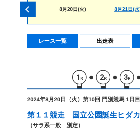
8月20日(火)
8月21日(水
レース一覧
出走表
1
2
3
R
R
R
2024年8月20日（火）
第10回 門別競馬 1日目
第１１競走
国立公園誕生ヒダ
（サラ系一般 別定）