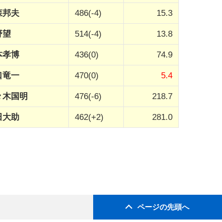
森邦夫
486(-4)
15.3
野望
514(-4)
13.8
本孝博
436(0)
74.9
口竜一
470(0)
5.4
々木国明
476(-6)
218.7
田大助
462(+2)
281.0
ページの先頭へ