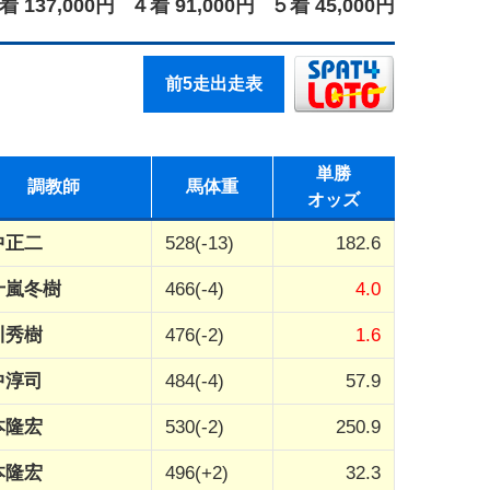
着 137,000円
４着 91,000円
５着 45,000円
前5走出走表
単勝
調教師
馬体重
オッズ
中正二
528(-13)
182.6
十嵐冬樹
466(-4)
4.0
川秀樹
476(-2)
1.6
中淳司
484(-4)
57.9
本隆宏
530(-2)
250.9
本隆宏
496(+2)
32.3