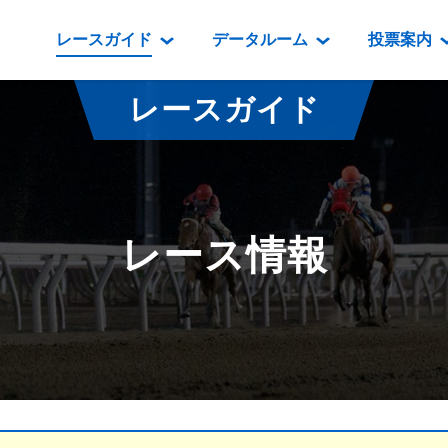
レースガイド
データルーム
投票案内
データルーム
レース情報
映像コンテンツ
門別競馬場情報
過去開催
投
レースガイド
騎手・調教師紹介
レース一覧
重賞競走VTR
門別競馬場グルメ
番組・級
騎手・調教師成績
出走表
重賞競走参考VTR
とねっこジン
開催日程
能力検査成績
成績表
レースダイジェスト
いずみ食堂
開催
レース情報
坂路調教映像
払戻金一覧
新馬ダイジェスト
ルンビニフー
重賞
遠征馬情報
騎手成績表
勝馬屋
スタ
馬主服紹介
馬番成績表
発売情報
番組編成要領
オッズ
道内の
道外