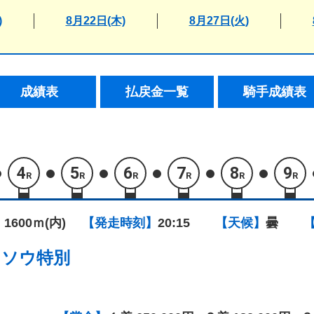
)
8月22日(木)
8月27日(火)
成績表
払戻金一覧
騎手成績表
4
5
6
7
8
9
R
R
R
R
R
R
 1600ｍ(内)
【発走時刻】
20:15
【天候】
曇
カソウ特別