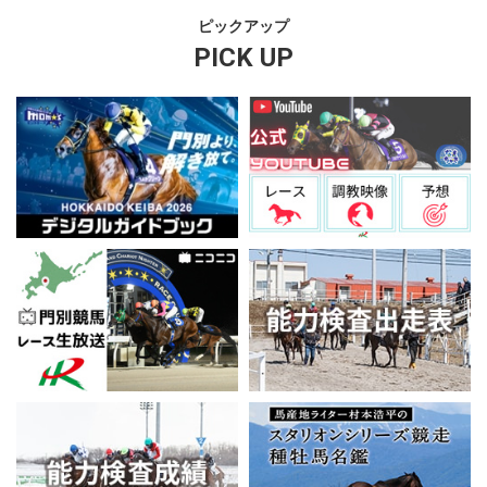
ピックアップ
PICK UP