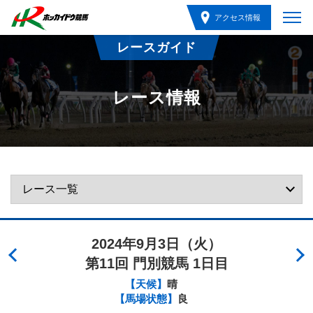
アクセス情報
レースガイド
レース情報
2024年9月3日（火）
第11回 門別競馬 1日目
【天候】
晴
【馬場状態】
良