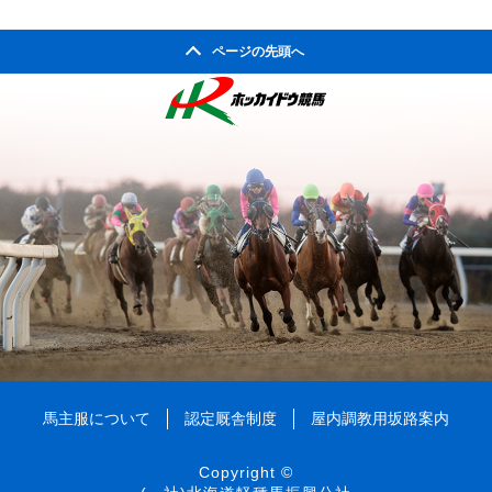
ページの先頭へ
馬主服について
認定厩舎制度
屋内調教用坂路案内
Copyright ©