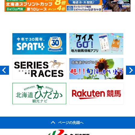
ページの先頭へ