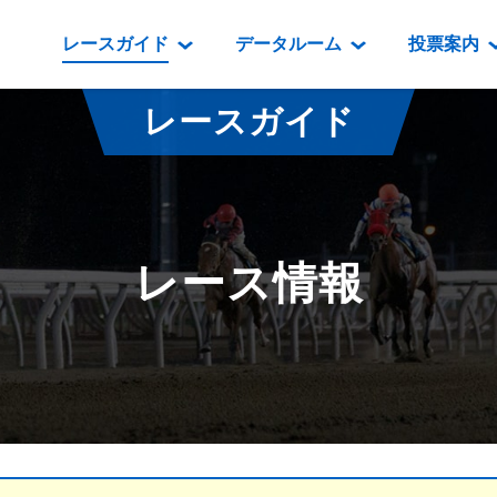
レースガイド
データルーム
投票案内
データルーム
レース情報
映像コンテンツ
門別競馬場情報
過去開催
投
レースガイド
騎手・調教師紹介
レース一覧
重賞競走VTR
門別競馬場グルメ
番組・級
騎手・調教師成績
出走表
重賞競走参考VTR
とねっこジン
開催日程
能力検査成績
成績表
レースダイジェスト
いずみ食堂
開催
レース情報
坂路調教映像
払戻金一覧
新馬ダイジェスト
ルンビニフー
重賞
遠征馬情報
騎手成績表
勝馬屋
スタ
馬主服紹介
馬番成績表
発売情報
番組編成要領
オッズ
道内の
道外