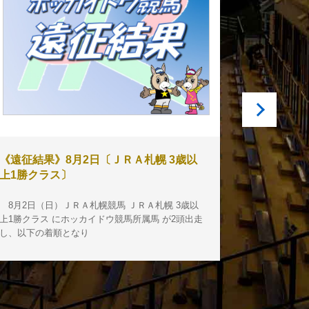
【遠征馬情報】8月2日〔ＪＲＡ札幌 3歳
第３回 
以上1勝クラス〕
３〕結果
8月2日（日）ＪＲＡ札幌競馬 3歳以上1勝クラス
本日のメイ
にホッカイドウ競馬所属馬 が2頭出走いたしますの
リント〔Ｈ
で皆様のご声援よろし
1,200ｍ（