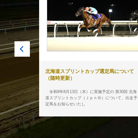
について
2026ﾔﾝｸﾞｼﾞｮｯｷｰｽﾞｼﾘｰｽﾞ ﾄﾗｲｱﾙﾗｳﾝﾄﾞ門別
結果
第30回 北海
本日（8月5日〔水〕）、門別競馬場において
いて、出走予
『2026ヤングジョッキーズシリーズ トライアルラ
ウンド門別』を実施いたしま