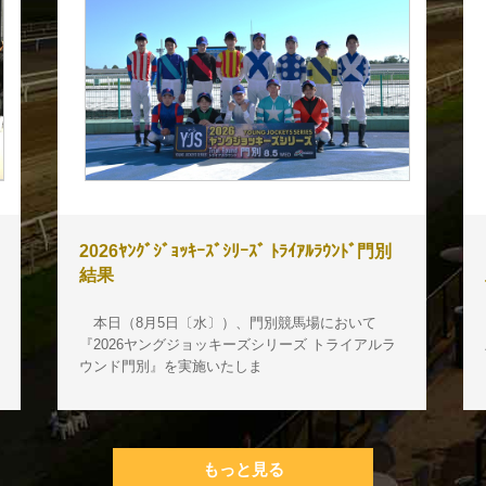
《遠征結果》8月2日〔ＪＲＡ札幌 3歳以
上1勝クラス〕
8月2日（日）ＪＲＡ札幌競馬 ＪＲＡ札幌 3歳以
上1勝クラス にホッカイドウ競馬所属馬 が2頭出走
し、以下の着順となり
もっと見る