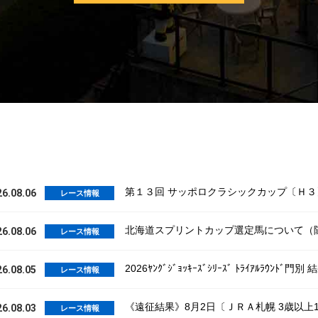
第１３回 サッポロクラシックカップ〔Ｈ
26.08.06
レース情報
北海道スプリントカップ選定馬について（
26.08.06
レース情報
2026ﾔﾝｸﾞｼﾞｮｯｷｰｽﾞｼﾘｰｽﾞ ﾄﾗｲｱﾙﾗｳﾝﾄﾞ門別 
26.08.05
レース情報
《遠征結果》8月2日〔ＪＲＡ札幌 3歳以上
26.08.03
レース情報