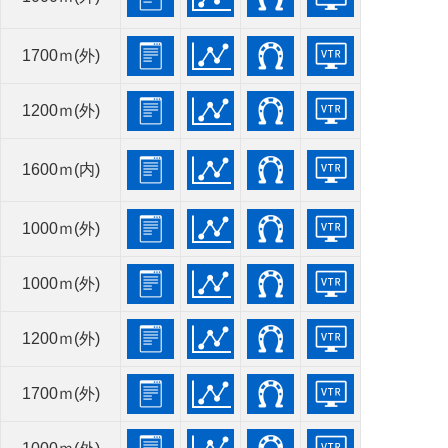
前5走
オッ
成績
動画
出走
ズ
表
1700ｍ(外)
表
前5走
オッ
成績
動画
1200ｍ(外)
出走
ズ
表
表
前5走
オッ
成績
動画
出走
ズ
表
1600ｍ(内)
表
前5走
オッ
成績
動画
出走
ズ
表
1000ｍ(外)
表
前5走
オッ
成績
動画
1000ｍ(外)
出走
ズ
表
表
前5走
オッ
成績
動画
1200ｍ(外)
出走
ズ
表
表
前5走
オッ
成績
動画
1700ｍ(外)
出走
ズ
表
表
前5走
オッ
成績
動画