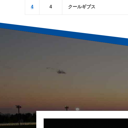
4
4
クールギブス