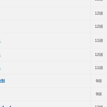
12頭
12頭
２
11頭
３
12頭
３
11頭
特別
9頭
9頭