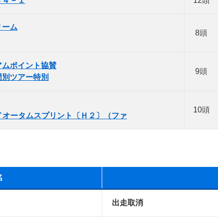
Ｃ４－１
12頭
リーム
8頭
アムポイント協賛
9頭
門別ツアー特別
10頭
イオータムスプリント〔Ｈ２〕（ファ
名
出走取消