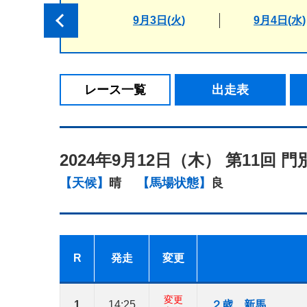
9月3日(火)
9月4日(水)
レース一覧
出走表
2024年9月12日（木）
第11回 門
【天候】
晴
【馬場状態】
良
R
発走
変更
変更
1
14:25
２歳 新馬