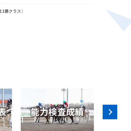
上1勝クラス〕