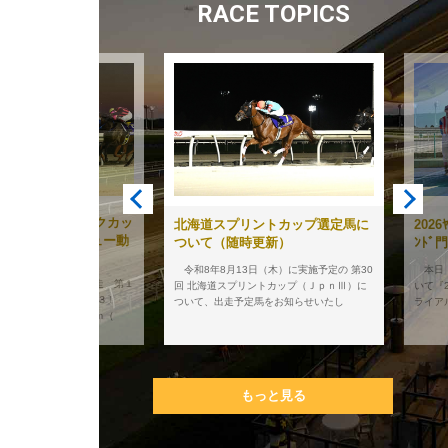
RACE TOPICS
サッポロクラシックカッ
北海道スプリントカップ選定馬に
2026
結果【インタビュー動
ついて（随時更新）
ﾝﾄﾞ
令和8年8月13日（木）に実施予定の 第30
本日（
競走、ＪＲＡ認定競走 第１
回 北海道スプリントカップ（ＪｐｎⅢ）に
いて『
ロクラシックカップ〔Ｈ３〕
ついて、出走予定馬をお知らせいたし
ライア
ル賞）[ダート1,200ｍ（
もっと見る