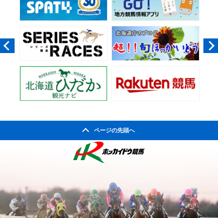
ページの先頭へ