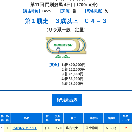
第11回 門別競馬 4日目 1700ｍ(外)
【発走時刻】
14:25
【天候】
曇
【馬場状態】
良
第１競走
３歳以上 Ｃ４－３
（サラ系一般 定量）
【賞金】
１着 400,000円
２着 112,000円
３着 84,000円
４着 56,000円
５着 28,000円
前5走出走表
枠
馬
性
負担
単勝
馬名
騎手
調教師
馬体重
番
番
齢
重量
オッズ
1
1
ベゼルファセット
牡3
57.0
落合玄太
田中淳司
506(-6)
2.5