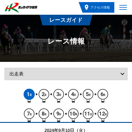
アクセス情報
レースガイド
レース情報
1
2
3
4
5
6
R
R
R
R
R
R
7
8
9
10
11
12
R
R
R
R
R
R
2024年9月10日（火）