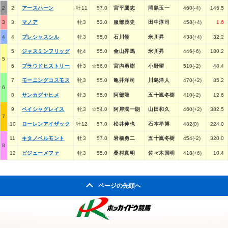
2
2
アースハーン
牡11
57.0
宮平鷹志
岡島玉一
460(-4)
146.5
3
3
マノア
牝3
53.0
服部茂史
田中淳司
458(+4)
1.6
4
4
プレシャスシル
牝3
55.0
石川倭
米川昇
438(+4)
32.2
5
ジャスミンフリッグ
牝4
55.0
金山昇馬
米川昇
446(-6)
180.2
5
6
プラウドヒストリー
牡3
☆56.0
宮内勇樹
小野望
510(-2)
48.4
7
モーニングコスモス
牝3
55.0
亀井洋司
川島洋人
470(+2)
85.2
6
8
サンカグヤヒメ
牝3
55.0
阿部龍
五十嵐冬樹
410(-2)
12.6
9
ペイシャグレイス
牝3
☆54.0
阿岸潤一朗
山田和久
460(+2)
382.5
7
10
ローレンアイザック
牡12
57.0
松井伸也
石本孝博
482(0)
224.0
11
キタノベルモント
牡3
57.0
岩橋勇二
五十嵐冬樹
454(-2)
320.0
8
12
ビジューメファ
牝3
55.0
桑村真明
佐々木国明
418(+6)
10.4
ページの先頭へ