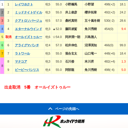
1
1
レイワホクト
牝5
55.0
小野楓馬
小野望
498(+2)
18.1
2
2
ミッドナイトゲイル
牝3
55.0
井上俊彦
櫻井拓章
492(+2)
24.2
3
3
クアトロソバージュ
牡5
57.0
桑村真明
五十嵐冬樹
530(-2)
28.6
4
4
エターナルウインド
牝3
▲52.0
藤田凌駕
角川秀樹
454(0)
9.4
5
取消
オールイズトゥルー
牝6
☆54.0
阿岸潤一朗
川島雅人
6
6
アライグマパンチ
牡4
57.0
松井伸也
沼澤英知
466(0)
99.0
7
7
ラトワール
牝5
55.0
落合玄太
山口竜一
448(+6)
18.4
8
マナコア
牝3
55.0
石川倭
米川昇
482(+4)
1.3
8
9
ビービーバシリス
牝4
55.0
阿部龍
角川秀樹
498(-4)
5.0
出走取消 5番 オールイズトゥルー
ページの先頭へ