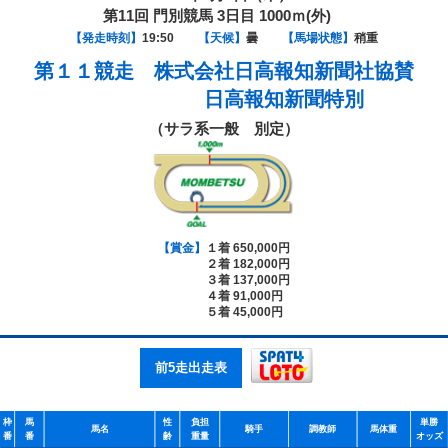
第11回 門別競馬 3日目 1000ｍ(外)
【発走時刻】
19:50
【天候】
曇
【馬場状態】
稍重
第１１競走
株式会社日高報知新聞社協賛
日高報知新聞特別
（サラ系一般 別定）
【賞金】
１着 650,000円
２着 182,000円
３着 137,000円
４着 91,000円
５着 45,000円
前5走出走表
枠
馬
性
負担
単勝
馬名
騎手
調教師
馬体重
番
番
齢
重量
オッズ