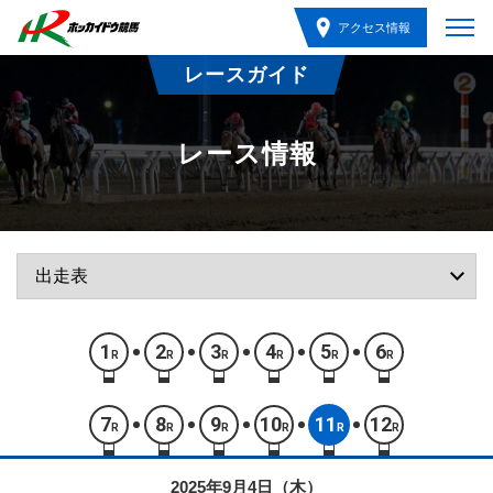
アクセス情報
レースガイド
レース情報
1
2
3
4
5
6
R
R
R
R
R
R
7
8
9
10
11
12
R
R
R
R
R
R
2025年9月4日（木）