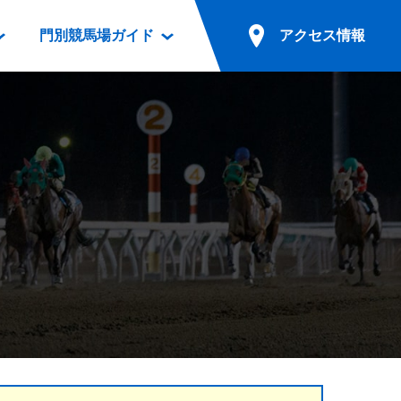
門別競馬場ガイド
アクセス情報
情報
票案内
ファンルーム
アクセス情報
電話・インターネット投票
競馬用語集
お車でのご来場
別表ダウンロード
場外発売所
無料送迎バスでのご来場
ギスカン
実況・テレホンサービス
公共の交通機関でのご来場
カレンダー
発売・払戻
ドカフェ
競走体系図
リオンシリーズ競走
発売情報(PDF)
の発売情報