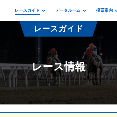
レースガイド
データルーム
投票案内
データルーム
レース情報
映像コンテンツ
門別競馬場情報
過去開催
投
レースガイド
騎手・調教師紹介
レース一覧
重賞競走VTR
門別競馬場グルメ
番組・級
騎手・調教師成績
出走表
重賞競走参考VTR
とねっこジン
開催日程
能力検査成績
成績表
レースダイジェスト
いずみ食堂
開催
レース情報
坂路調教映像
払戻金一覧
新馬ダイジェスト
ルンビニフー
重賞
遠征馬情報
騎手成績表
勝馬屋
スタ
馬主服紹介
馬番成績表
発売情報
番組編成要領
オッズ
道内の
道外