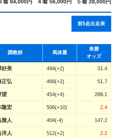
３着 84,000円
４着 56,000円
５着 28,000円
前5走出走表
単勝
調教師
馬体重
オッズ
澤好美
494(+2)
31.4
藤正弘
468(+2)
51.7
野望
454(+4)
288.1
本隆宏
506(+10)
2.4
島雅人
404(-4)
147.2
島洋人
512(+2)
2.2