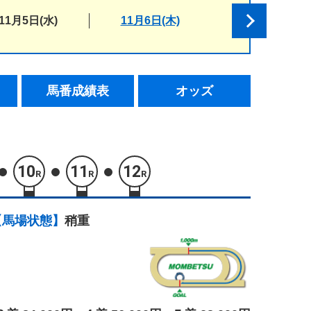
11月5日(水)
11月6日(木)
馬番成績表
オッズ
10
11
12
R
R
R
【馬場状態】
稍重