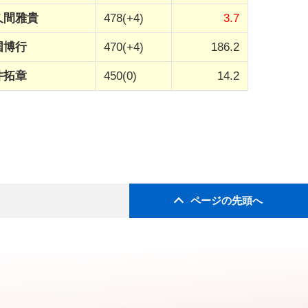
久間雅貴
478(+4)
3.7
国博行
470(+4)
186.2
井拓章
450(0)
14.2
ページの先頭へ