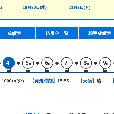
)
10月30日(木)
11月3日(月)
成績表
払戻金一覧
騎手成績表
4
5
6
7
8
9
R
R
R
R
R
R
 1000ｍ(外)
【発走時刻】
15:55
【天候】
晴