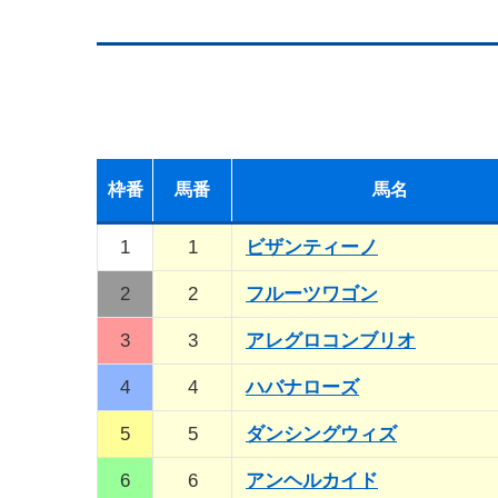
枠
番
馬
番
馬名
1
1
ビザンティーノ
2
2
フルーツワゴン
3
3
アレグロコンブリオ
4
4
ハバナローズ
5
5
ダンシングウィズ
6
6
アンヘルカイド