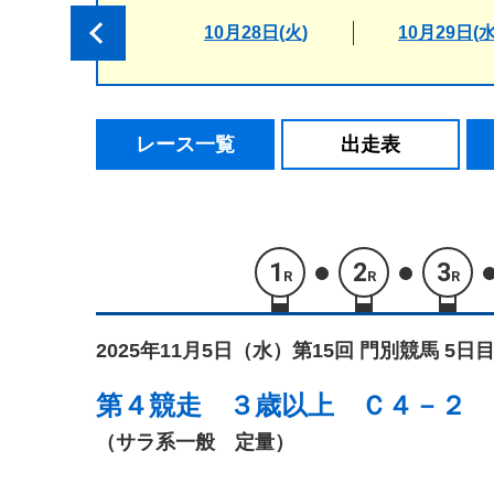
10月28日(火)
10月29日(水
レース一覧
出走表
1
2
3
R
R
R
2025年11月5日（水）
第15回 門別競馬 5日目
第４競走
３歳以上 Ｃ４－２
（サラ系一般 定量）