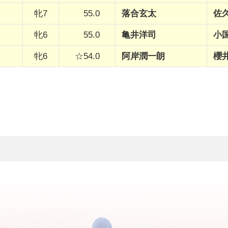
牝7
55.0
落合玄太
佐
牝6
55.0
亀井洋司
小
牝6
☆54.0
阿岸潤一朗
櫻