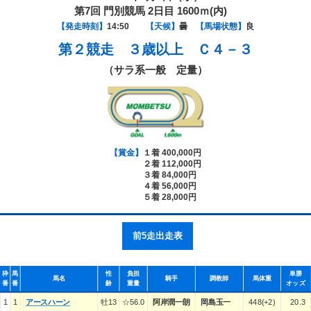
第7回 門別競馬 2日目 1600ｍ(内)
【発走時刻】
14:50
【天候】
曇
【馬場状態】
良
第２競走
３歳以上 Ｃ４－３
（サラ系一般 定量）
【賞金】
１着 400,000円
２着 112,000円
３着 84,000円
４着 56,000円
５着 28,000円
前5走出走表
枠
馬
性
負担
単勝
馬名
騎手
調教師
馬体重
番
番
齢
重量
オッズ
1
1
アースハーン
牡13
☆56.0
阿岸潤一朗
岡島玉一
448(+2)
20.3