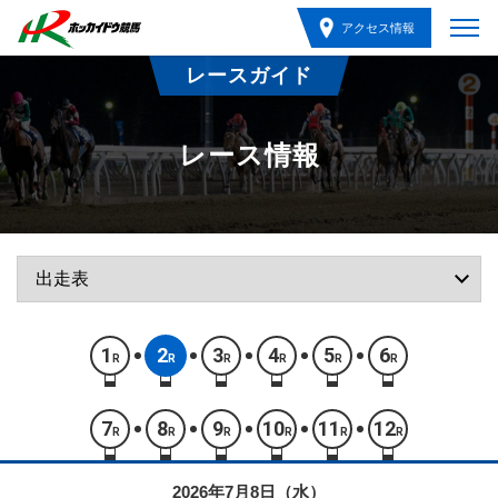
アクセス情報
レースガイド
レース情報
1
2
3
4
5
6
R
R
R
R
R
R
7
8
9
10
11
12
R
R
R
R
R
R
2026年7月8日（水）