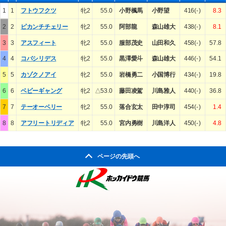
1
1
フトウフクツ
牝2
55.0
小野楓馬
小野望
416(-)
8.3
2
2
ピカンチチェリー
牝2
55.0
阿部龍
森山雄大
438(-)
8.1
3
3
アスフィート
牝2
55.0
服部茂史
山田和久
458(-)
57.8
4
4
コバシリデス
牝2
55.0
黒澤愛斗
森山雄大
446(-)
54.1
5
5
カゾクノアイ
牝2
55.0
岩橋勇二
小国博行
434(-)
19.8
6
6
ベビーギャング
牝2
△53.0
藤田凌駕
川島雅人
440(-)
36.8
7
7
テーオーベリー
牝2
55.0
落合玄太
田中淳司
454(-)
1.4
8
8
アフリートリディア
牝2
55.0
宮内勇樹
川島洋人
450(-)
4.8
ページの先頭へ