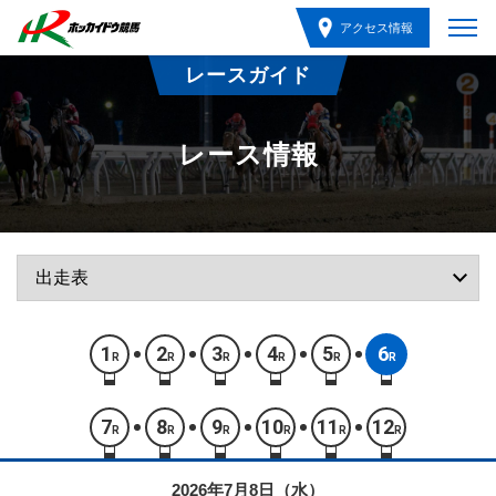
アクセス情報
レースガイド
レース情報
1
2
3
4
5
6
R
R
R
R
R
R
7
8
9
10
11
12
R
R
R
R
R
R
2026年7月8日（水）