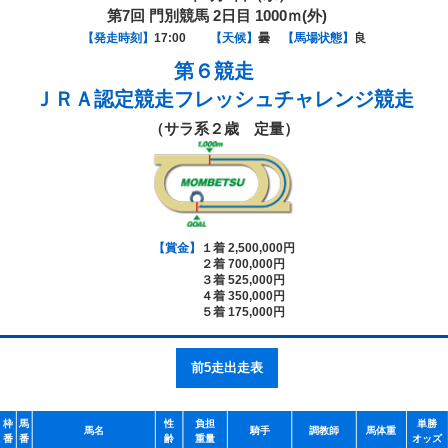
第7回 門別競馬 2日目 1000ｍ(外)
【発走時刻】
17:00
【天候】
曇
【馬場状態】
良
第６競走
ＪＲＡ認定競走フレッシュチャレンジ競走
（サラ系２歳 定量）
【賞金】
１着 2,500,000円
２着 700,000円
３着 525,000円
４着 350,000円
５着 175,000円
前5走出走表
枠
馬
性
負担
単勝
馬名
騎手
調教師
馬体重
番
番
齢
重量
オッズ