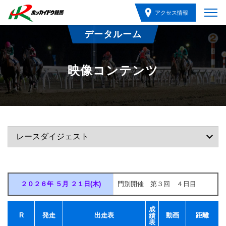
アクセス情報
データルーム
映像コンテンツ
２０２６年 ５月 ２１日(木)
門別開催 第３回 ４日目
成
R
発走
出走表
動画
距離
績
表