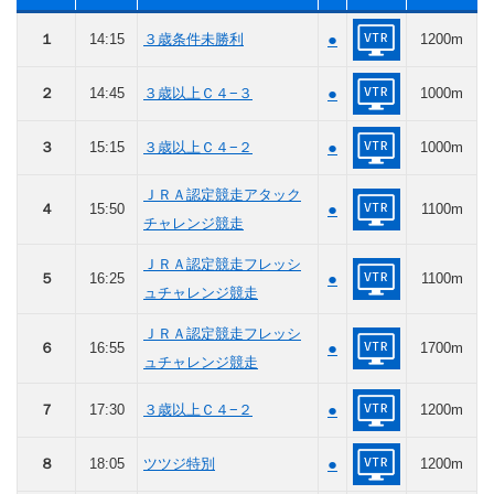
●
１
14:15
３歳条件未勝利
1200m
●
２
14:45
３歳以上Ｃ４−３
1000m
●
３
15:15
３歳以上Ｃ４−２
1000m
ＪＲＡ認定競走アタック
●
４
15:50
1100m
チャレンジ競走
ＪＲＡ認定競走フレッシ
●
５
16:25
1100m
ュチャレンジ競走
ＪＲＡ認定競走フレッシ
●
６
16:55
1700m
ュチャレンジ競走
●
７
17:30
３歳以上Ｃ４−２
1200m
●
８
18:05
ツツジ特別
1200m