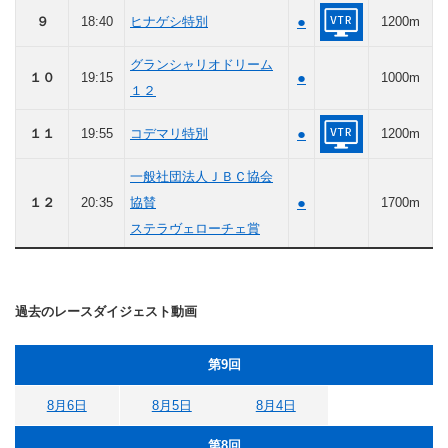
●
９
18:40
ヒナゲシ特別
1200m
グランシャリオドリーム
●
１０
19:15
1000m
１２
●
１１
19:55
コデマリ特別
1200m
一般社団法人ＪＢＣ協会
●
１２
20:35
協賛
1700m
ステラヴェローチェ賞
過去のレースダイジェスト動画
第9回
8月6日
8月5日
8月4日
第8回