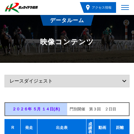
アクセス情報
データルーム
映像コンテンツ
２０２６年 ５月 １４日(木)
門別開催 第３回 ２日目
成
R
発走
出走表
動画
距離
績
表