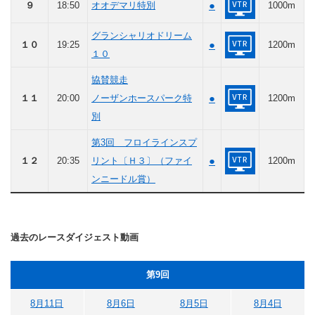
●
９
18:50
オオデマリ特別
1000m
グランシャリオドリーム
●
１０
19:25
1200m
１０
協賛競走
●
１１
20:00
ノーザンホースパーク特
1200m
別
第3回 フロイラインスプ
●
１２
20:35
リント〔Ｈ３〕（ファイ
1200m
ンニードル賞）
過去のレースダイジェスト動画
第9回
8月11日
8月6日
8月5日
8月4日