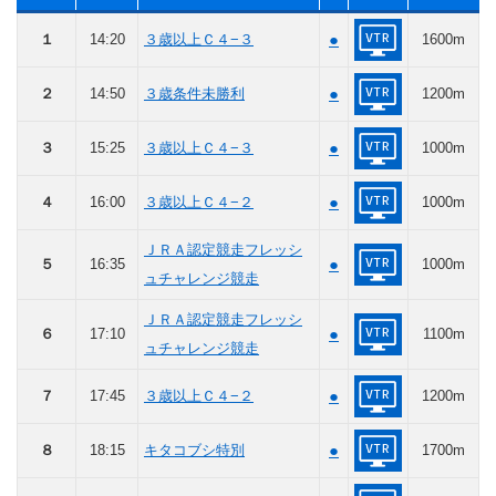
●
１
14:20
３歳以上Ｃ４−３
1600m
●
２
14:50
３歳条件未勝利
1200m
●
３
15:25
３歳以上Ｃ４−３
1000m
●
４
16:00
３歳以上Ｃ４−２
1000m
ＪＲＡ認定競走フレッシ
●
５
16:35
1000m
ュチャレンジ競走
ＪＲＡ認定競走フレッシ
●
６
17:10
1100m
ュチャレンジ競走
●
７
17:45
３歳以上Ｃ４−２
1200m
●
８
18:15
キタコブシ特別
1700m