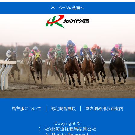
ページの先頭へ
馬主服について
認定厩舎制度
屋内調教用坂路案内
Copyright ©
(一社)北海道軽種馬振興公社
All Rights Reserved.