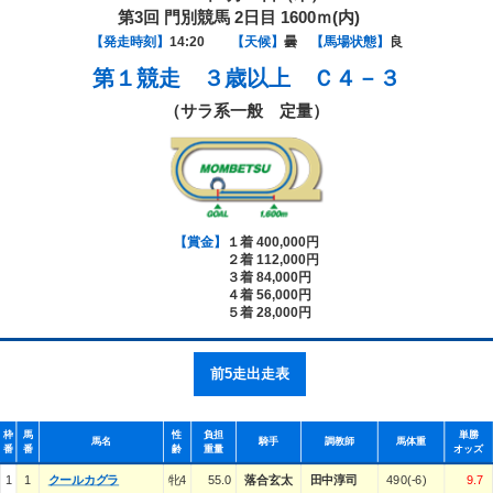
第3回 門別競馬 2日目 1600ｍ(内)
【発走時刻】
14:20
【天候】
曇
【馬場状態】
良
第１競走
３歳以上 Ｃ４－３
（サラ系一般 定量）
【賞金】
１着 400,000円
２着 112,000円
３着 84,000円
４着 56,000円
５着 28,000円
前5走出走表
枠
馬
性
負担
単勝
馬名
騎手
調教師
馬体重
番
番
齢
重量
オッズ
1
1
クールカグラ
牝4
55.0
落合玄太
田中淳司
490(-6)
9.7