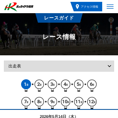
アクセス情報
レースガイド
レース情報
1
2
3
4
5
6
R
R
R
R
R
R
7
8
9
10
11
12
R
R
R
R
R
R
2026年5月14日（木）