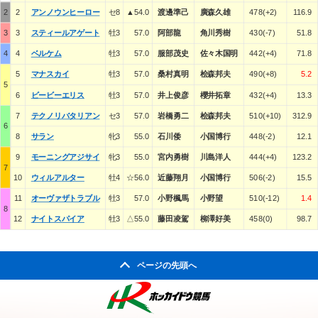
2
2
アンノウンヒーロー
セ8
▲54.0
渡邊準己
廣森久雄
478(+2)
116.9
3
3
スティールアゲート
牡3
57.0
阿部龍
角川秀樹
430(-7)
51.8
4
4
ベルケム
牡3
57.0
服部茂史
佐々木国明
442(+4)
71.8
5
マナスカイ
牡3
57.0
桑村真明
桧森邦夫
490(+8)
5.2
5
6
ビービーエリス
牡3
57.0
井上俊彦
櫻井拓章
432(+4)
13.3
7
テクノリバタリアン
セ3
57.0
岩橋勇二
桧森邦夫
510(+10)
312.9
6
8
サラン
牝3
55.0
石川倭
小国博行
448(-2)
12.1
9
モーニングアジサイ
牝3
55.0
宮内勇樹
川島洋人
444(+4)
123.2
7
10
ウィルアルター
牡4
☆56.0
近藤翔月
小国博行
506(-2)
15.5
11
オーヴァザトラブル
牡3
57.0
小野楓馬
小野望
510(-12)
1.4
8
12
ナイトスパイア
牡3
△55.0
藤田凌駕
柳澤好美
458(0)
98.7
ページの先頭へ