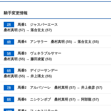
騎手変更情報
1
ジャスパーエース
2
桑村真明 (57) → 落合玄太 (57)
4
アンサラー
桑村真明 (55) → 落合玄太 (55)
4
3
ヴェネラブルサマー
5
桑村真明 (55) → 藤田凌駕 (53)
5
デイジーサンデー
6
桑村真明 (55) → 井上瑛太 (55)
2
アルバソーレ
桑村真明 (57) → 井上俊彦 (57)
7
6
ニシケンボブ
桑村真明 (57) → 阿部龍 (57)
8