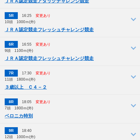
ＪＲＡ認定競走アタックチャレンジ競走
5
16:25
変更
あり
10頭 1000ｍ(外)
前5走出走表
出走表
オッズ
成績表
動画
ＪＲＡ認定競走フレッシュチャレンジ競走
6
16:55
変更
あり
9頭 1100ｍ(外)
前5走出走表
出走表
オッズ
成績表
動画
ＪＲＡ認定競走フレッシュチャレンジ競走
7
17:30
変更
あり
11頭 1800ｍ(外)
前5走出走表
出走表
オッズ
成績表
動画
３歳以上 Ｃ４－２
8
18:05
変更
あり
7頭 1800ｍ(外)
前5走出走表
出走表
オッズ
成績表
動画
ベロニカ特別
9
18:40
12頭 1000ｍ(外)
前5走出走表
出走表
オッズ
成績表
動画