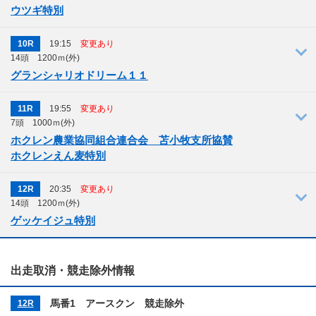
ウツギ特別
10
19:15
変更
あり
14頭 1200ｍ(外)
前5走出走表
出走表
オッズ
成績表
動画
グランシャリオドリーム１１
11
19:55
変更
あり
7頭 1000ｍ(外)
前5走出走表
出走表
オッズ
成績表
動画
ホクレン農業協同組合連合会 苫小牧支所協賛
ホクレンえん麦特別
12
20:35
変更
あり
14頭 1200ｍ(外)
前5走出走表
出走表
オッズ
成績表
動画
ゲッケイジュ特別
出走取消・競走除外情報
前5走出走表
出走表
オッズ
成績表
動画
1
アースクン
競走除外
12