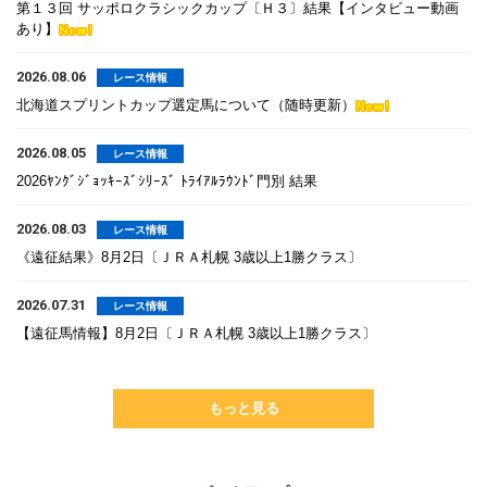
第１３回 サッポロクラシックカップ〔Ｈ３〕結果【インタビュー動画
あり】
2026.08.06
レース情報
北海道スプリントカップ選定馬について（随時更新）
2026.08.05
レース情報
2026ﾔﾝｸﾞｼﾞｮｯｷｰｽﾞｼﾘｰｽﾞ ﾄﾗｲｱﾙﾗｳﾝﾄﾞ門別 結果
2026.08.03
レース情報
《遠征結果》8月2日〔ＪＲＡ札幌 3歳以上1勝クラス〕
2026.07.31
レース情報
【遠征馬情報】8月2日〔ＪＲＡ札幌 3歳以上1勝クラス〕
もっと見る