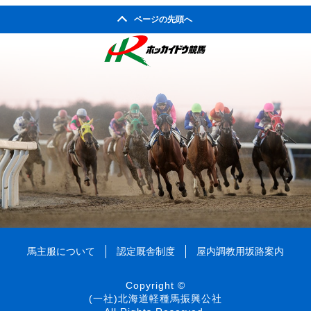
ページの先頭へ
馬主服について
認定厩舎制度
屋内調教用坂路案内
Copyright ©
(一社)北海道軽種馬振興公社