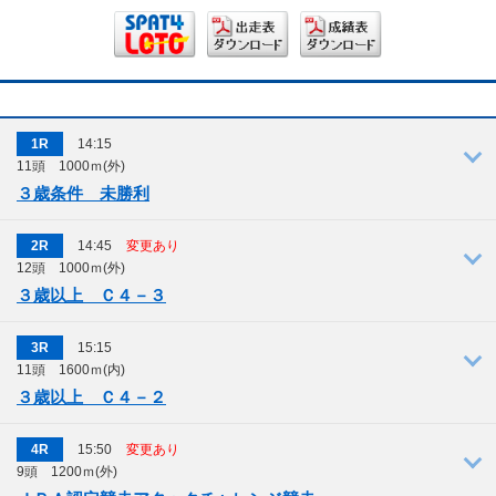
1
14:15
11頭 1000ｍ(外)
３歳条件 未勝利
2
14:45
変更
あり
12頭 1000ｍ(外)
前5走出走表
出走表
オッズ
成績表
動画
３歳以上 Ｃ４－３
3
15:15
11頭 1600ｍ(内)
前5走出走表
出走表
オッズ
成績表
動画
３歳以上 Ｃ４－２
4
15:50
変更
あり
9頭 1200ｍ(外)
前5走出走表
出走表
オッズ
成績表
動画