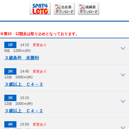
※第10・12競走は取り止めとなっております。
1
14:15
変更
あり
8頭 1200ｍ(外)
３歳条件 未勝利
2
14:45
変更
あり
12頭 1000ｍ(外)
前5走出走表
出走表
オッズ
成績表
動画
３歳以上 Ｃ４－３
3
15:15
12頭 1000ｍ(外)
前5走出走表
出走表
オッズ
成績表
動画
３歳以上 Ｃ４－２
4
15:50
変更
あり