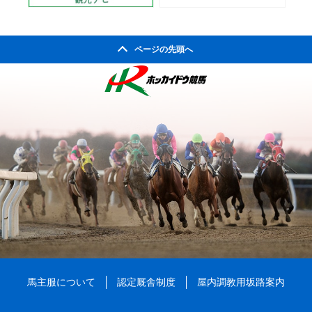
ページの先頭へ
馬主服について
認定厩舎制度
屋内調教用坂路案内