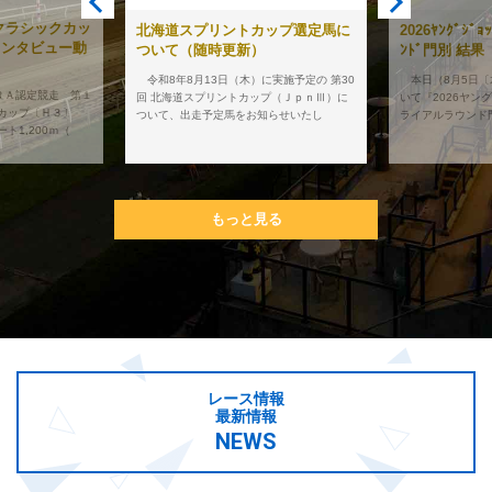
クラシックカッ
北海道スプリントカップ選定馬に
2026ﾔﾝｸﾞｼﾞｮｯ
インタビュー動
ついて（随時更新）
ﾝﾄﾞ門別 結果
令和8年8月13日（木）に実施予定の 第30
本日（8月5日〔
Ａ認定競走 第１
回 北海道スプリントカップ（ＪｐｎⅢ）に
いて『2026ヤン
カップ〔Ｈ３〕
ついて、出走予定馬をお知らせいたし
ライアルラウンド
ト1,200ｍ（
もっと見る
レース情報
最新情報
NEWS