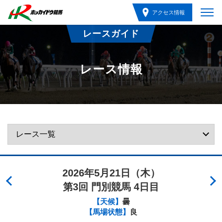
アクセス情報
レースガイド
レース情報
2026年5月21日（木）
第3回 門別競馬 4日目
【天候】
曇
【馬場状態】
良