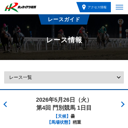
アクセス情報
レースガイド
レース情報
2026年5月26日（火）
第4回 門別競馬 1日目
【天候】
曇
【馬場状態】
稍重