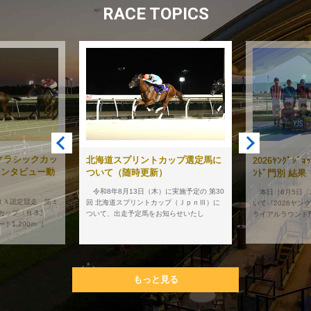
RACE TOPICS
クラシックカッ
北海道スプリントカップ選定馬に
2026ﾔﾝｸﾞｼﾞｮｯ
ンタビュー動
ついて（随時更新）
ﾝﾄﾞ門別 結果
令和8年8月13日（木）に実施予定の 第30
本日（8月5日〔
Ａ認定競走 第１
回 北海道スプリントカップ（ＪｐｎⅢ）に
いて『2026ヤン
カップ〔Ｈ３〕
ついて、出走予定馬をお知らせいたし
ライアルラウンド
1,200ｍ（
もっと見る