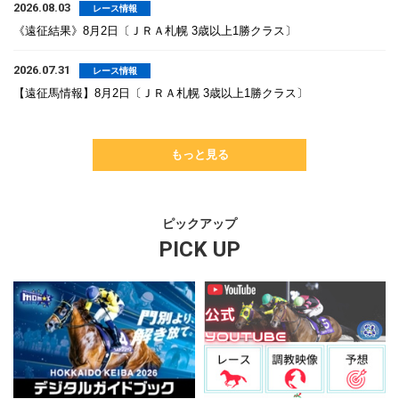
2026.08.03
レース情報
《遠征結果》8月2日〔ＪＲＡ札幌 3歳以上1勝クラス〕
2026.07.31
レース情報
【遠征馬情報】8月2日〔ＪＲＡ札幌 3歳以上1勝クラス〕
もっと見る
ピックアップ
PICK UP