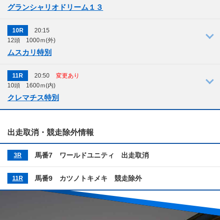
グランシャリオドリーム１３
10
20:15
12頭 1000ｍ(外)
前5走出走表
出走表
オッズ
成績表
動画
ムスカリ特別
11
20:50
変更
あり
10頭 1600ｍ(内)
前5走出走表
出走表
オッズ
成績表
動画
クレマチス特別
出走取消・競走除外情報
前5走出走表
出走表
オッズ
成績表
動画
7
ワールドユニティ
出走取消
3
9
カツノトキメキ
競走除外
11