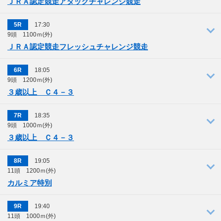
ＪＲＡ認定競走アタックチャレンジ競走
5
17:30
9頭 1100ｍ(外)
前5走出走表
出走表
オッズ
成績表
動画
ＪＲＡ認定競走フレッシュチャレンジ競走
6
18:05
9頭 1200ｍ(外)
前5走出走表
出走表
オッズ
成績表
動画
３歳以上 Ｃ４－３
7
18:35
9頭 1000ｍ(外)
前5走出走表
出走表
オッズ
成績表
動画
３歳以上 Ｃ４－３
8
19:05
11頭 1200ｍ(外)
前5走出走表
出走表
オッズ
成績表
動画
カルミア特別
9
19:40
11頭 1000ｍ(外)
前5走出走表
出走表
オッズ
成績表
動画