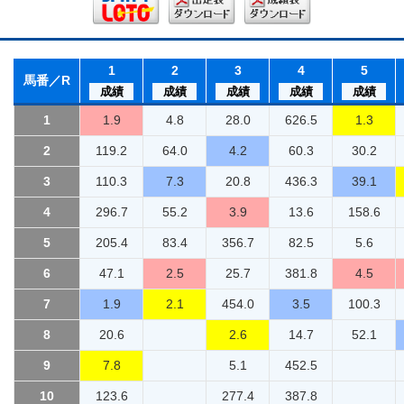
1
2
3
4
5
馬番／R
成績
成績
成績
成績
成績
1
1.9
4.8
28.0
626.5
1.3
2
119.2
64.0
4.2
60.3
30.2
3
110.3
7.3
20.8
436.3
39.1
4
296.7
55.2
3.9
13.6
158.6
5
205.4
83.4
356.7
82.5
5.6
6
47.1
2.5
25.7
381.8
4.5
7
1.9
2.1
454.0
3.5
100.3
8
20.6
2.6
14.7
52.1
9
7.8
5.1
452.5
10
123.6
277.4
387.8