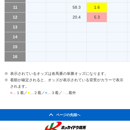
11
58.3
1.6
12
20.4
5.3
13
14
15
16
表示されているオッズは各馬番の単勝オッズになります。
着順が確定されると、オッズが表示されている背景がカラーで表示
されます。
■
…１着／
■
…２着／
■
…３着／
■
…着外
ページの先頭へ