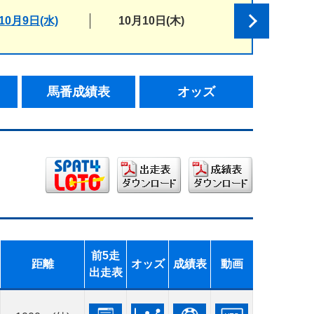
10月9日(水)
10月10日(木)
馬番成績表
オッズ
前5走
距離
オッズ
成績表
動画
出走表