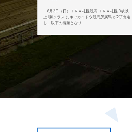
Ａ札幌 3歳以
8月2日（日）ＪＲＡ札幌競馬 3歳以上1勝ク
属馬 が2頭出走
にホッカイドウ競馬所属馬 が2頭出走いたしま
で皆様のご声援よろし