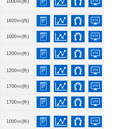
1000ｍ(外)
前5走
オッ
成績
動画
出走
ズ
表
1600ｍ(内)
表
前5走
オッ
成績
動画
1000ｍ(外)
出走
ズ
表
表
前5走
オッ
成績
動画
出走
ズ
表
1200ｍ(外)
表
前5走
オッ
成績
動画
出走
ズ
表
1200ｍ(外)
表
前5走
オッ
成績
動画
1700ｍ(外)
出走
ズ
表
表
前5走
オッ
成績
動画
1700ｍ(外)
出走
ズ
表
表
前5走
オッ
成績
動画
出走
ズ
表
1000ｍ(外)
表