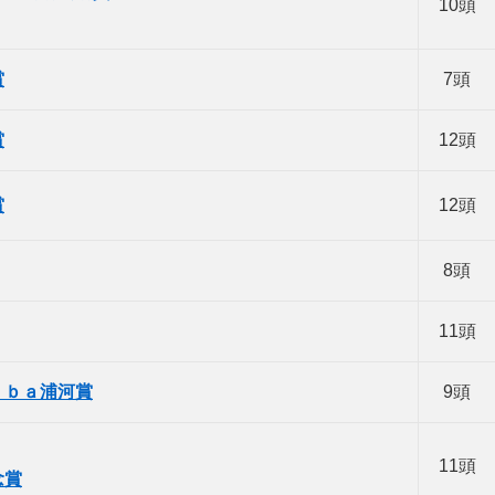
10頭
賞
7頭
賞
12頭
賞
12頭
8頭
11頭
ｉｂａ浦河賞
9頭
11頭
念賞