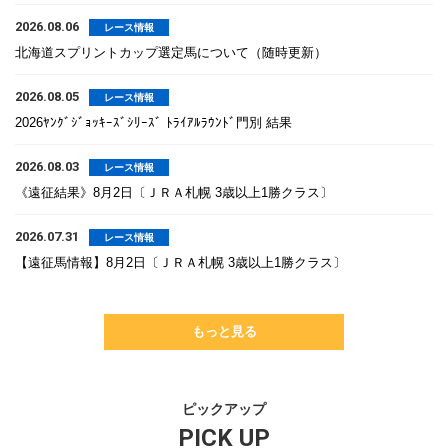
2026.08.06
レース情報
北海道スプリントカップ選定馬について（随時更新）
2026.08.05
レース情報
2026ﾔﾝｸﾞｼﾞｮｯｷｰｽﾞｼﾘｰｽﾞ ﾄﾗｲｱﾙﾗｳﾝﾄﾞ門別 結果
2026.08.03
レース情報
《遠征結果》8月2日〔ＪＲＡ札幌 3歳以上1勝クラス〕
2026.07.31
レース情報
【遠征馬情報】8月2日〔ＪＲＡ札幌 3歳以上1勝クラス〕
もっと見る
ピックアップ
PICK UP