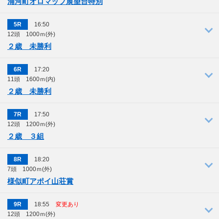
浦河町オロマップ展望台特別
5
16:50
12頭 1000ｍ(外)
前5走出走表
出走表
オッズ
成績表
動画
２歳 未勝利
6
17:20
11頭 1600ｍ(内)
前5走出走表
出走表
オッズ
成績表
動画
２歳 未勝利
7
17:50
12頭 1200ｍ(外)
前5走出走表
出走表
オッズ
成績表
動画
２歳 ３組
8
18:20
7頭 1000ｍ(外)
前5走出走表
出走表
オッズ
成績表
動画
様似町アポイ山荘賞
9
18:55
変更
あり
12頭 1200ｍ(外)
前5走出走表
出走表
オッズ
成績表
動画