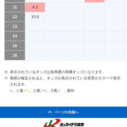
11
4.3
12
10.6
13
14
15
16
表示されているオッズは各馬番の単勝オッズになります。
着順が確定されると、オッズが表示されている背景がカラーで表示
されます。
■
…１着／
■
…２着／
■
…３着／
■
…着外
ページの先頭へ