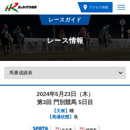
アクセス情報
レースガイド
レース情報
2024年5月23日（木）
第3回 門別競馬 5日目
【天候】
晴
【馬場状態】
良