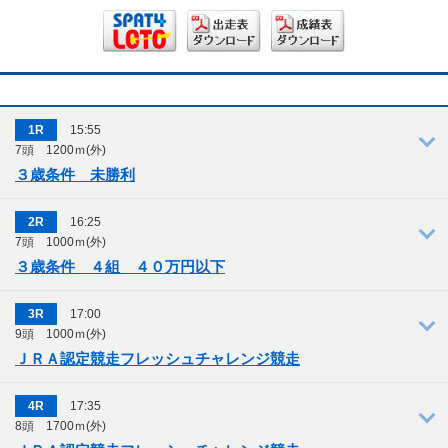
1
15:55
7頭 1200ｍ(外)
３歳条件 未勝利
2
16:25
7頭 1000ｍ(外)
前5走出走表
出走表
オッズ
成績表
動画
３歳条件 ４組 ４０万円以下
3
17:00
9頭 1000ｍ(外)
前5走出走表
出走表
オッズ
成績表
動画
ＪＲＡ認定競走フレッシュチャレンジ競走
4
17:35
8頭 1700ｍ(外)
前5走出走表
出走表
オッズ
成績表
動画