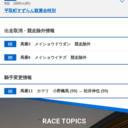
9頭 1800ｍ(外)
前5走出走表
出走表
オッズ
成績表
動画
平取町すずらん観賞会特別
出走取消・競走除外情報
前5走出走表
出走表
オッズ
成績表
動画
3
メイショウドウダン
競走除外
6
6
メイショウイチズ
競走除外
9
騎手変更情報
11
カマリ
小野楓馬 (55) → 松井伸也 (55)
5
RACE TOPICS