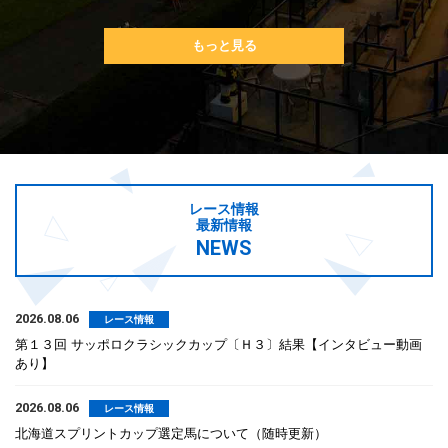
もっと見る
レース情報
最新情報
NEWS
2026.08.06
レース情報
第１３回 サッポロクラシックカップ〔Ｈ３〕結果【インタビュー動画
あり】
2026.08.06
レース情報
北海道スプリントカップ選定馬について（随時更新）