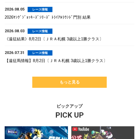
2026.08.05
レース情報
2026ﾔﾝｸﾞｼﾞｮｯｷｰｽﾞｼﾘｰｽﾞ ﾄﾗｲｱﾙﾗｳﾝﾄﾞ門別 結果
2026.08.03
レース情報
《遠征結果》8月2日〔ＪＲＡ札幌 3歳以上1勝クラス〕
2026.07.31
レース情報
【遠征馬情報】8月2日〔ＪＲＡ札幌 3歳以上1勝クラス〕
もっと見る
ピックアップ
PICK UP