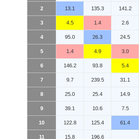
2
13.1
135.3
141.2
3
4.5
1.4
2.6
4
95.0
26.3
24.5
5
1.4
4.9
3.0
6
146.2
93.8
5.4
7
9.7
239.5
31.1
8
25.0
25.4
14.9
9
39.1
10.6
7.5
10
122.8
125.4
61.4
11
15.8
196.6