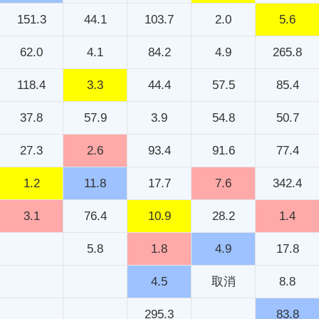
151.3
44.1
103.7
2.0
5.6
62.0
4.1
84.2
4.9
265.8
118.4
3.3
44.4
57.5
85.4
37.8
57.9
3.9
54.8
50.7
27.3
2.6
93.4
91.6
77.4
1.2
11.8
17.7
7.6
342.4
3.1
76.4
10.9
28.2
1.4
5.8
1.8
4.9
17.8
4.5
取消
8.8
295.3
83.8