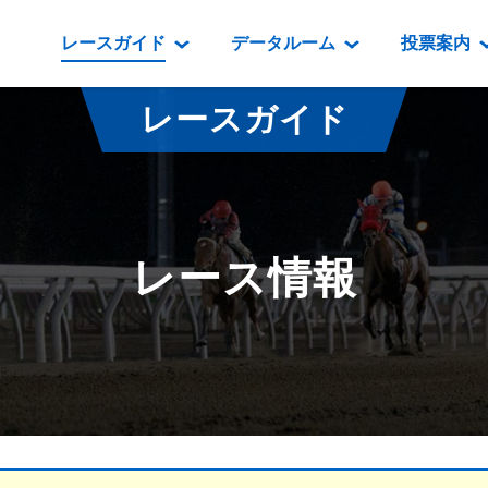
レースガイド
データルーム
投票案内
データルーム
レース情報
映像コンテンツ
門別競馬場情報
過去開催
投
レースガイド
騎手・調教師紹介
レース一覧
重賞競走VTR
門別競馬場グルメ
番組・級
騎手・調教師成績
出走表
重賞競走参考VTR
とねっこジン
開催日程
能力検査成績
成績表
レースダイジェスト
いずみ食堂
開催
レース情報
坂路調教映像
払戻金一覧
新馬ダイジェスト
ルンビニフー
重賞
遠征馬情報
騎手成績表
勝馬屋
スタ
馬主服紹介
馬番成績表
発売情報
番組編成要領
オッズ
道内の
道外