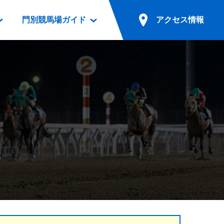
門別競馬場ガイド
アクセス情報
情報
票案内
ファンルーム
アクセス情報
電話・インターネット投票
競馬用語集
お車でのご来場
別表ダウンロード
場外発売所
無料送迎バスでのご来場
ギスカン
実況・テレホンサービス
公共の交通機関でのご来場
カレンダー
発売・払戻
ドカフェ
競走体系図
リオンシリーズ競走
発売情報(PDF)
の発売情報