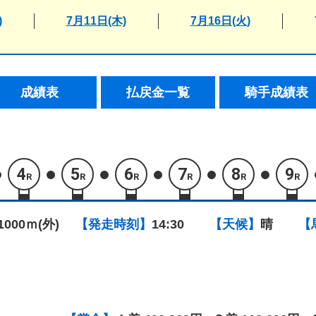
)
7月11日(木)
7月16日(火)
成績表
払戻金一覧
騎手成績表
4
5
6
7
8
9
R
R
R
R
R
R
1000ｍ(外)
【発走時刻】
14:30
【天候】
晴
【