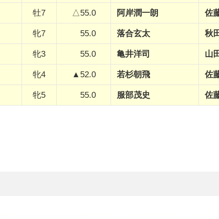
牡7
△55.0
阿岸潤一朗
佐
牝7
55.0
落合玄太
秋
牝3
55.0
亀井洋司
山
牝4
▲52.0
若杉朝飛
佐
牝5
55.0
服部茂史
佐