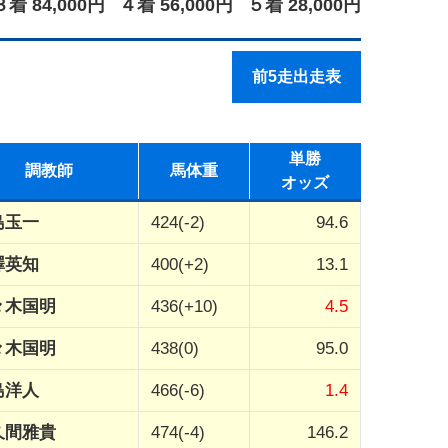
３着 84,000円
４着 56,000円
５着 28,000円
前5走出走表
単勝
調教師
馬体重
オッズ
島玉一
424(-2)
94.6
澤英知
400(+2)
13.1
々木国明
436(+10)
4.5
々木国明
438(0)
95.0
島洋人
466(-6)
1.4
久間雅貴
474(-4)
146.2