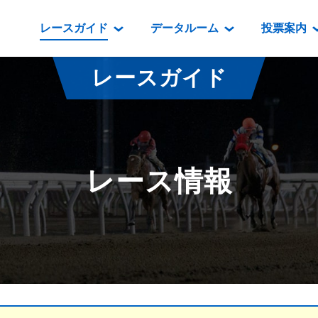
レースガイド
データルーム
投票案内
データルーム
レース情報
映像コンテンツ
門別競馬場情報
過去開催
投
レースガイド
騎手・調教師紹介
レース一覧
重賞競走VTR
門別競馬場グルメ
番組・級
騎手・調教師成績
出走表
重賞競走参考VTR
とねっこジン
開催日程
能力検査成績
成績表
レースダイジェスト
いずみ食堂
開催
レース情報
坂路調教映像
払戻金一覧
新馬ダイジェスト
ルンビニフー
重賞
遠征馬情報
騎手成績表
勝馬屋
スタ
馬主服紹介
馬番成績表
発売情報
番組編成要領
オッズ
道内の
道外