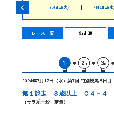
7月9日(火)
7月10日(水
レース一覧
出走表
1
2
3
R
R
R
2024年7月17日（水）
第7回 門別競馬 5日目 
第１競走
３歳以上 Ｃ４－４
（サラ系一般 定量）