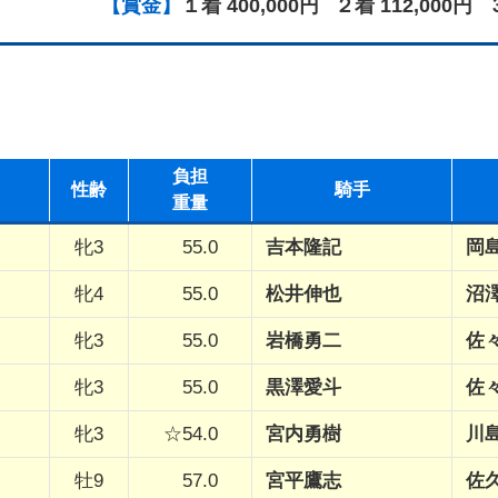
【賞金】
１着 400,000円
２着 112,000円
負担
性
齢
騎手
重量
牝3
55.0
吉本隆記
岡
牝4
55.0
松井伸也
沼
牝3
55.0
岩橋勇二
佐
牝3
55.0
黒澤愛斗
佐
牝3
☆54.0
宮内勇樹
川
牡9
57.0
宮平鷹志
佐