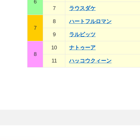
6
7
ラウスダケ
8
ハートフルロマン
7
9
ラルビッツ
10
ナトゥーア
8
11
ハッコウクィーン