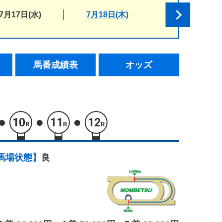
7月17日(水)
7月18日(木)
馬番成績表
オッズ
10
11
12
R
R
R
馬場状態】
良