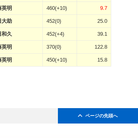
藤英明
460(+10)
9.7
田大助
452(0)
25.0
田和久
452(+4)
39.1
藤英明
370(0)
122.8
藤英明
450(+10)
15.8
ページの先頭へ