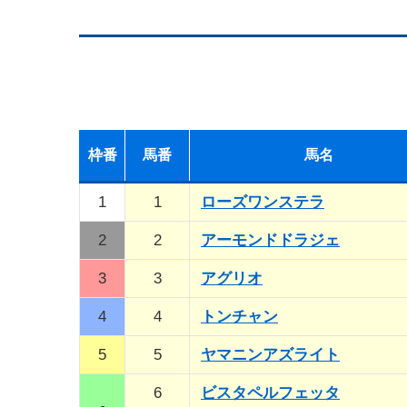
枠
番
馬
番
馬名
1
1
ローズワンステラ
2
2
アーモンドドラジェ
3
3
アグリオ
4
4
トンチャン
5
5
ヤマニンアズライト
6
ビスタペルフェッタ