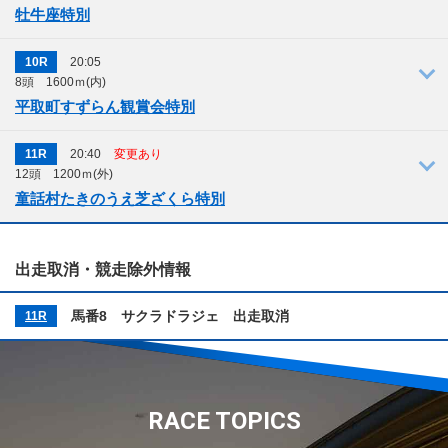
牡牛座特別
10
20:05
8頭 1600ｍ(内)
前5走出走表
出走表
オッズ
成績表
動画
平取町すずらん観賞会特別
11
20:40
変更
あり
12頭 1200ｍ(外)
前5走出走表
出走表
オッズ
成績表
動画
童話村たきのうえ芝ざくら特別
出走取消・競走除外情報
前5走出走表
出走表
オッズ
成績表
動画
8
サクラドラジェ
出走取消
11
RACE TOPICS