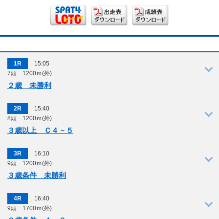
1
15:05
7頭 1200ｍ(外)
２歳 未勝利
2
15:40
8頭 1200ｍ(外)
前5走出走表
出走表
オッズ
成績表
動画
３歳以上 Ｃ４－５
3
16:10
9頭 1200ｍ(外)
前5走出走表
出走表
オッズ
成績表
動画
３歳条件 未勝利
4
16:40
9頭 1700ｍ(外)
前5走出走表
出走表
オッズ
成績表
動画