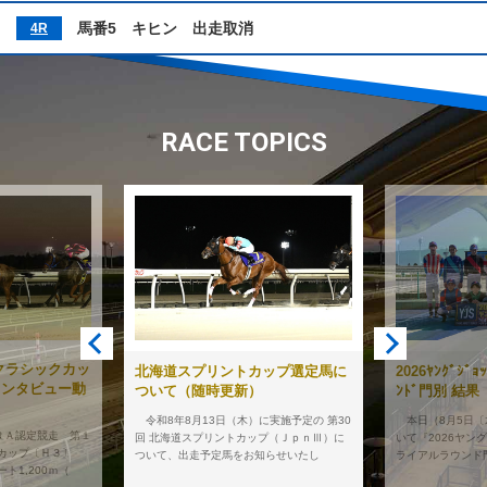
5
キヒン
出走取消
4
RACE TOPICS
クラシックカッ
北海道スプリントカップ選定馬に
2026ﾔﾝｸﾞｼﾞｮｯ
インタビュー動
ついて（随時更新）
ﾝﾄﾞ門別 結果
令和8年8月13日（木）に実施予定の 第30
本日（8月5日〔
Ａ認定競走 第１
回 北海道スプリントカップ（ＪｐｎⅢ）に
いて『2026ヤン
カップ〔Ｈ３〕
ついて、出走予定馬をお知らせいたし
ライアルラウンド
ト1,200ｍ（