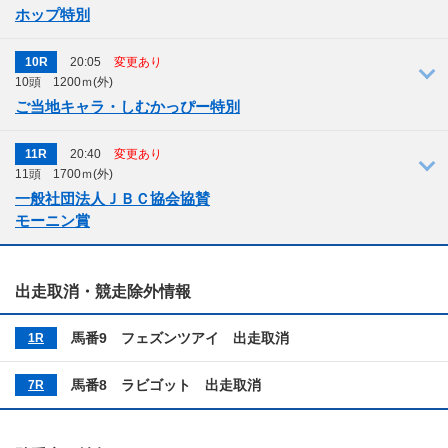
ホップ特別
10
20:05
変更
あり
10頭 1200ｍ(外)
前5走出走表
出走表
オッズ
成績表
動画
ご当地キャラ・しむかっぴー特別
11
20:40
変更
あり
11頭 1700ｍ(外)
前5走出走表
出走表
オッズ
成績表
動画
一般社団法人ＪＢＣ協会協賛
モーニン賞
出走取消・競走除外情報
前5走出走表
出走表
オッズ
成績表
動画
9
フェズンツアイ
出走取消
1
8
ラビゴット
出走取消
7