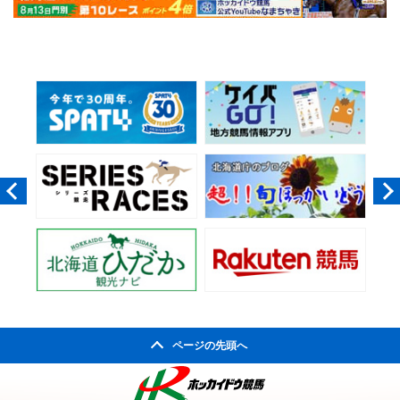
ページの先頭へ