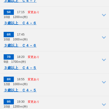
３歳以上 Ｃ４－７
5
17:15
変更
あり
10頭 1200ｍ(外)
前5走出走表
出走表
オッズ
成績表
動画
３歳以上 Ｃ４－６
6
17:45
10頭 1000ｍ(外)
前5走出走表
出走表
オッズ
成績表
動画
３歳以上 Ｃ４－６
7
18:20
変更
あり
9頭 1700ｍ(外)
前5走出走表
出走表
オッズ
成績表
動画
３歳以上 Ｃ４－５
8
18:55
変更
あり
12頭 1000ｍ(外)
前5走出走表
出走表
オッズ
成績表
動画
３歳以上 Ｃ４－５
9
19:30
変更
あり
10頭 1200ｍ(外)
前5走出走表
出走表
オッズ
成績表
動画