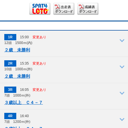
1
15:00
変更
あり
12頭 1500ｍ(内)
２歳 未勝利
2
15:35
変更
あり
10頭 1000ｍ(外)
前5走出走表
出走表
オッズ
成績表
動画
２歳 未勝利
3
16:05
変更
あり
7頭 1000ｍ(外)
前5走出走表
出走表
オッズ
成績表
動画
３歳以上 Ｃ４－７
4
16:40
7頭 1200ｍ(外)
前5走出走表
出走表
オッズ
成績表
動画