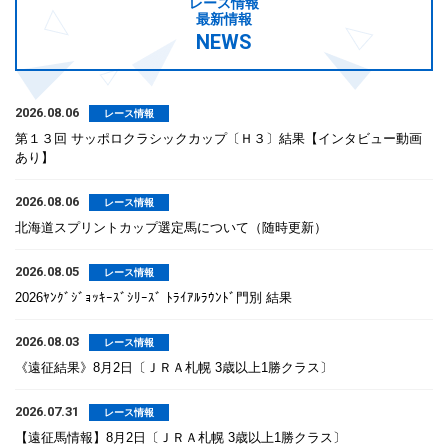
レース情報
最新情報
NEWS
2026.08.06
レース情報
第１３回 サッポロクラシックカップ〔Ｈ３〕結果【インタビュー動画
あり】
2026.08.06
レース情報
北海道スプリントカップ選定馬について（随時更新）
2026.08.05
レース情報
2026ﾔﾝｸﾞｼﾞｮｯｷｰｽﾞｼﾘｰｽﾞ ﾄﾗｲｱﾙﾗｳﾝﾄﾞ門別 結果
2026.08.03
レース情報
《遠征結果》8月2日〔ＪＲＡ札幌 3歳以上1勝クラス〕
2026.07.31
レース情報
【遠征馬情報】8月2日〔ＪＲＡ札幌 3歳以上1勝クラス〕