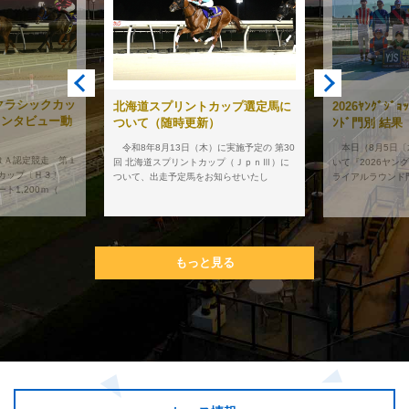
クラシックカッ
北海道スプリントカップ選定馬に
2026ﾔﾝｸﾞｼﾞｮｯ
インタビュー動
ついて（随時更新）
ﾝﾄﾞ門別 結果
令和8年8月13日（木）に実施予定の 第30
本日（8月5日〔
Ａ認定競走 第１
回 北海道スプリントカップ（ＪｐｎⅢ）に
いて『2026ヤン
カップ〔Ｈ３〕
ついて、出走予定馬をお知らせいたし
ライアルラウンド
ト1,200ｍ（
もっと見る