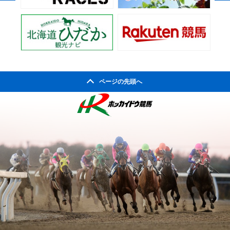
ページの先頭へ