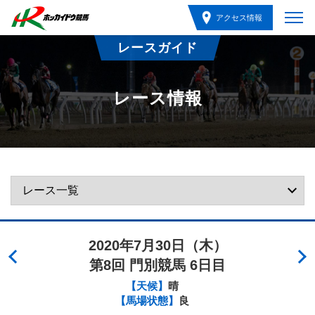
アクセス情報
レースガイド
レース情報
2020年7月30日（木）
第8回 門別競馬 6日目
【天候】
晴
【馬場状態】
良