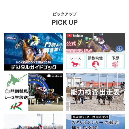
ピックアップ
PICK UP