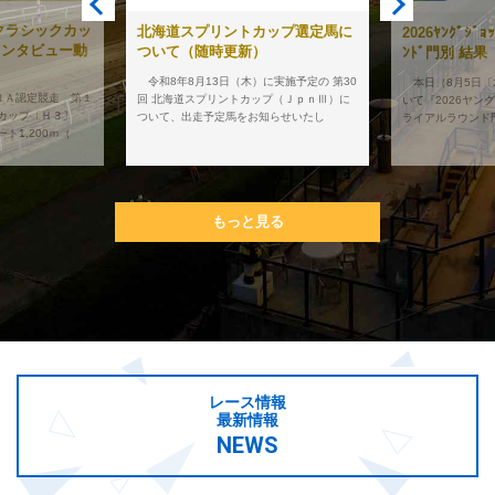
クラシックカッ
北海道スプリントカップ選定馬に
2026ﾔﾝｸﾞｼﾞｮｯ
インタビュー動
ついて（随時更新）
ﾝﾄﾞ門別 結果
令和8年8月13日（木）に実施予定の 第30
本日（8月5日〔
Ａ認定競走 第１
回 北海道スプリントカップ（ＪｐｎⅢ）に
いて『2026ヤン
カップ〔Ｈ３〕
ついて、出走予定馬をお知らせいたし
ライアルラウンド
ト1,200ｍ（
もっと見る
レース情報
最新情報
NEWS