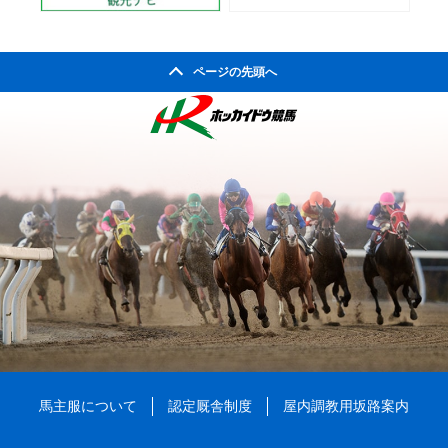
ページの先頭へ
馬主服について
認定厩舎制度
屋内調教用坂路案内