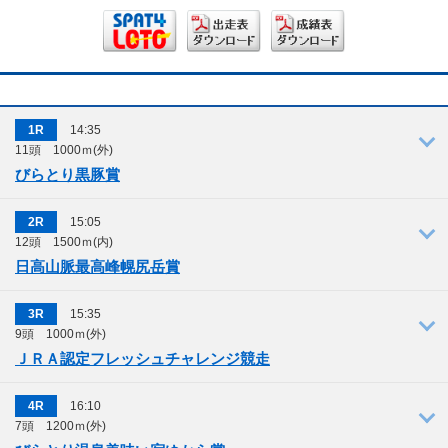
1
14:35
11頭 1000ｍ(外)
びらとり黒豚賞
2
15:05
12頭 1500ｍ(内)
前5走出走表
出走表
オッズ
成績表
動画
日高山脈最高峰幌尻岳賞
3
15:35
9頭 1000ｍ(外)
前5走出走表
出走表
オッズ
成績表
動画
ＪＲＡ認定フレッシュチャレンジ競走
4
16:10
7頭 1200ｍ(外)
前5走出走表
出走表
オッズ
成績表
動画