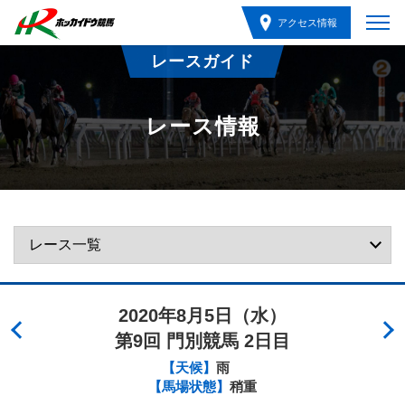
アクセス情報
レースガイド
レース情報
2020年8月5日（水）
第9回 門別競馬 2日目
【天候】
雨
【馬場状態】
稍重