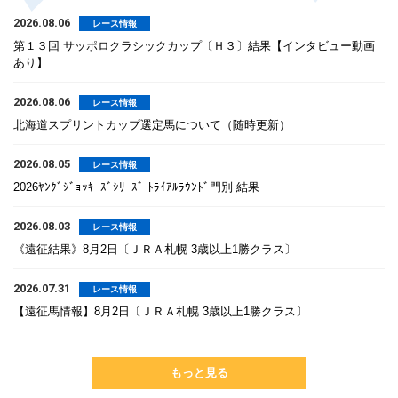
2026.08.06
レース情報
第１３回 サッポロクラシックカップ〔Ｈ３〕結果【インタビュー動画
あり】
2026.08.06
レース情報
北海道スプリントカップ選定馬について（随時更新）
2026.08.05
レース情報
2026ﾔﾝｸﾞｼﾞｮｯｷｰｽﾞｼﾘｰｽﾞ ﾄﾗｲｱﾙﾗｳﾝﾄﾞ門別 結果
2026.08.03
レース情報
《遠征結果》8月2日〔ＪＲＡ札幌 3歳以上1勝クラス〕
2026.07.31
レース情報
【遠征馬情報】8月2日〔ＪＲＡ札幌 3歳以上1勝クラス〕
もっと見る