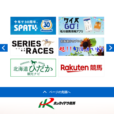
ページの先頭へ