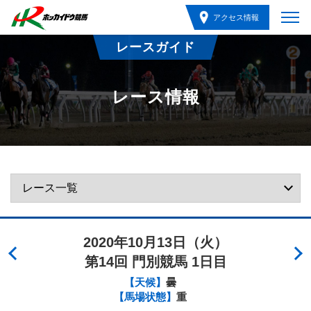
アクセス情報
レースガイド
レース情報
2020年10月13日（火）
第14回 門別競馬 1日目
【天候】
曇
【馬場状態】
重