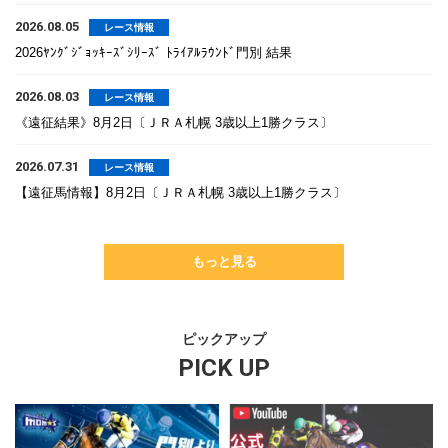
2026.08.05
レース情報
2026ﾔﾝｸﾞｼﾞｮｯｷｰｽﾞｼﾘｰｽﾞ ﾄﾗｲｱﾙﾗｳﾝﾄﾞ門別 結果
2026.08.03
レース情報
《遠征結果》8月2日〔ＪＲＡ札幌 3歳以上1勝クラス〕
2026.07.31
レース情報
【遠征馬情報】8月2日〔ＪＲＡ札幌 3歳以上1勝クラス〕
もっと見る
ピックアップ
PICK UP