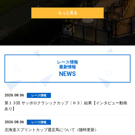
もっと見る
レース情報
最新情報
NEWS
2026.08.06
レース情報
第１３回 サッポロクラシックカップ〔Ｈ３〕結果【インタビュー動画
あり】
2026.08.06
レース情報
北海道スプリントカップ選定馬について（随時更新）