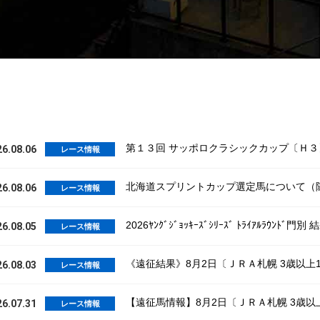
第１３回 サッポロクラシックカップ〔Ｈ
26.08.06
レース情報
北海道スプリントカップ選定馬について（
26.08.06
レース情報
2026ﾔﾝｸﾞｼﾞｮｯｷｰｽﾞｼﾘｰｽﾞ ﾄﾗｲｱﾙﾗｳﾝﾄﾞ門別 
26.08.05
レース情報
《遠征結果》8月2日〔ＪＲＡ札幌 3歳以上
26.08.03
レース情報
【遠征馬情報】8月2日〔ＪＲＡ札幌 3歳以
26.07.31
レース情報