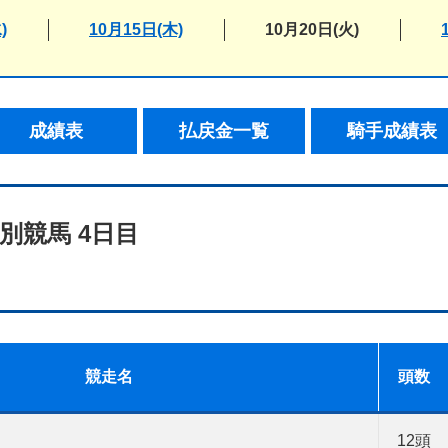
)
10月15日(木)
10月20日(火)
成績表
払戻金一覧
騎手成績表
門別競馬 4日目
競走名
頭数
12頭