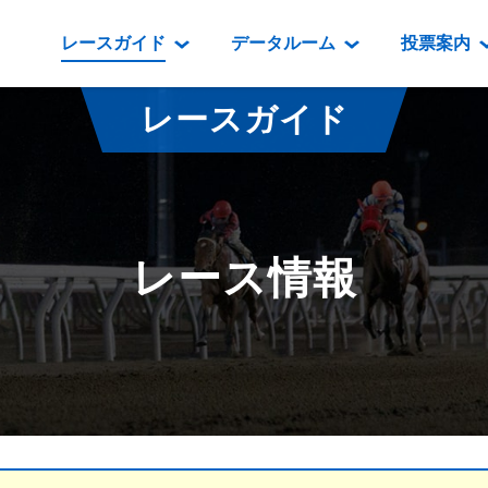
レースガイド
データルーム
投票案内
データルーム
レース情報
映像コンテンツ
門別競馬場情報
過去開催
投
レースガイド
騎手・調教師紹介
レース一覧
重賞競走VTR
門別競馬場グルメ
番組・級
騎手・調教師成績
出走表
重賞競走参考VTR
とねっこジン
開催日程
能力検査成績
成績表
レースダイジェスト
いずみ食堂
開催
レース情報
坂路調教映像
払戻金一覧
新馬ダイジェスト
ルンビニフー
重賞
遠征馬情報
騎手成績表
勝馬屋
スタ
馬主服紹介
馬番成績表
発売情報
番組編成要領
オッズ
道内の
道外