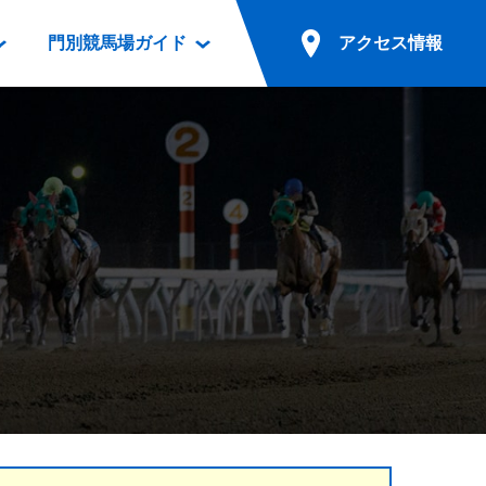
門別競馬場ガイド
アクセス情報
情報
票案内
ファンルーム
アクセス情報
電話・インターネット投票
競馬用語集
お車でのご来場
別表ダウンロード
場外発売所
無料送迎バスでのご来場
ギスカン
実況・テレホンサービス
公共の交通機関でのご来場
カレンダー
発売・払戻
ドカフェ
競走体系図
リオンシリーズ競走
発売情報(PDF)
の発売情報