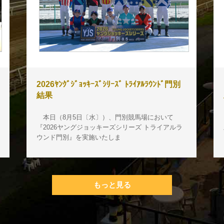
《遠征結果》8月2日〔ＪＲＡ札幌 3歳以
上1勝クラス〕
8月2日（日）ＪＲＡ札幌競馬 ＪＲＡ札幌 3歳以
上1勝クラス にホッカイドウ競馬所属馬 が2頭出走
し、以下の着順となり
もっと見る