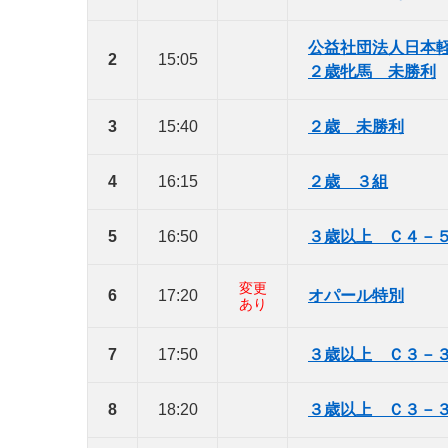
公益社団法人日本
2
15:05
２歳牝馬 未勝利
3
15:40
２歳 未勝利
4
16:15
２歳 ３組
5
16:50
３歳以上 Ｃ４－
変更
6
17:20
オパール特別
あり
7
17:50
３歳以上 Ｃ３－
8
18:20
３歳以上 Ｃ３－