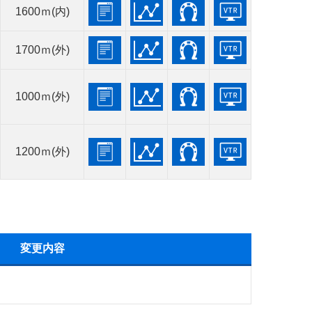
1600ｍ(内)
出走
ズ
表
表
前5走
オッ
成績
動画
1700ｍ(外)
出走
ズ
表
表
前5走
オッ
成績
動画
出走
ズ
表
1000ｍ(外)
表
前5走
オッ
成績
動画
出走
ズ
表
1200ｍ(外)
表
前5走
オッ
成績
動画
出走
ズ
表
表
変更内容