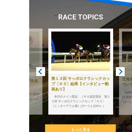
前5走出走表
出走表
オッズ
成績表
動画
RACE TOPICS
第１３回 サッポロクラシックカッ
北海
ズゴールドカップ出走
プ〔Ｈ３〕結果【インタビュー動
つい
いて（随時更新）
画あり】
令和8
7日（木）に実施予定の 第38
本日のメイン競走、ＪＲＡ認定競走 第１
回 北
ズゴールドカップ（JpnⅢ）に
３回 サッポロクラシックカップ〔Ｈ３〕
ついて
予定馬をお知らせい
（ミッキーアイル賞）[ダート1,200ｍ（
もっと見る