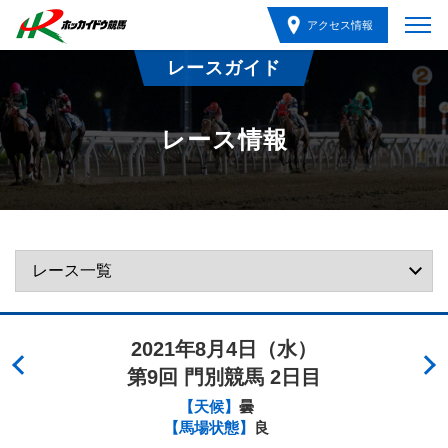
アクセス情報
レースガイド
レース情報
2021年8月4日（水）
第9回 門別競馬 2日目
【天候】
曇
【馬場状態】
良