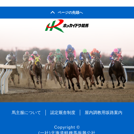
ページの先頭へ
馬主服について
認定厩舎制度
屋内調教用坂路案内
Copyright ©
(一社)北海道軽種馬振興公社