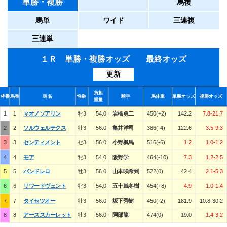
単勝・複勝
馬複
馬単
ワイド
三連複
三連単
１Ｒ 単勝・複勝オッズ 最終オッズ
更新
負担
枠番
馬番
馬名
性齢
騎手
馬体重
単勝オッズ
複勝オッズ
重量
1
1
マオノソアリン
牝3
54.0
岩橋勇二
450(+2)
142.2
7.8-21.7
2
2
ソルウェルテクス
牡3
56.0
亀井洋司
386(-4)
122.6
3.5-9.3
3
3
センティメント
セ3
56.0
小野楓馬
516(-6)
1.2
1.0-1.2
4
4
モア
牝3
54.0
阪野学
464(-10)
7.3
1.2-2.5
5
5
バンドレロ
牡3
56.0
山本咲希到
522(0)
42.4
2.1-5.3
6
6
リワードヴェント
牝3
54.0
五十嵐冬樹
454(+8)
4.9
1.0-1.4
7
7
タイセツオー
牡3
56.0
坂下秀樹
450(-2)
181.9
10.8-30.2
8
8
アーススカーレット
牡3
56.0
阿部龍
474(0)
19.0
1.4-3.2