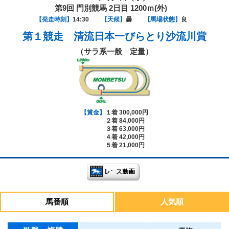
第9回 門別競馬 2日目 1200ｍ(外)
【発走時刻】
14:30
【天候】
曇
【馬場状態】
良
第１競走
清流日本一びらとり沙流川賞
（サラ系一般 定量）
【賞金】
１着 300,000円
２着 84,000円
３着 63,000円
４着 42,000円
５着 21,000円
馬番順
人気順