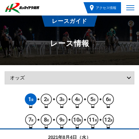
アクセス情報
レースガイド
レース情報
1
2
3
4
5
6
R
R
R
R
R
R
7
8
9
10
11
12
R
R
R
R
R
R
2021年8月4日（水）