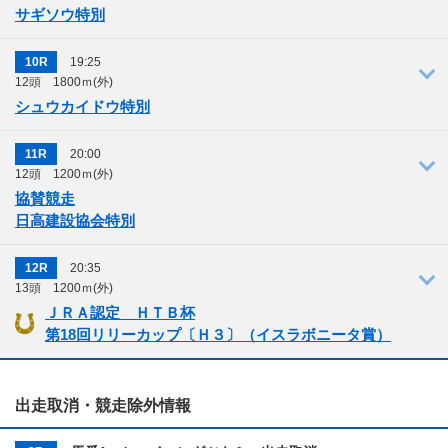
サギソウ特別
10
19:25
12頭 1800ｍ(外)
前5走出走表
出走表
オッズ
成績表
動画
シュウカイドウ特別
11
20:00
12頭 1200ｍ(外)
前5走出走表
出走表
オッズ
成績表
動画
協賛競走
日高建設協会特別
12
20:35
13頭 1200ｍ(外)
前5走出走表
出走表
オッズ
成績表
動画
ＪＲＡ認定 ＨＴＢ杯
第18回リリーカップ〔Ｈ３〕（イスラボニータ賞）
出走取消・競走除外情報
前5走出走表
出走表
オッズ
成績表
動画