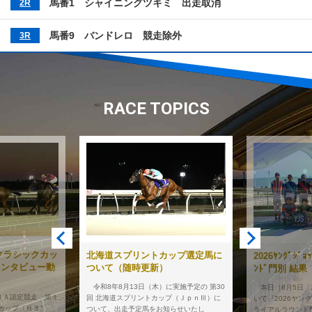
1
シャイニングツキミ
出走取消
2
9
バンドレロ
競走除外
3
RACE TOPICS
リントカップ選定馬に
2026ﾔﾝｸﾞｼﾞｮｯｷｰｽﾞｼﾘｰｽﾞ ﾄﾗｲｱﾙﾗｳ
《遠
時更新）
ﾝﾄﾞ門別 結果
3歳以
3日（木）に実施予定の 第30
本日（8月5日〔水〕）、門別競馬場にお
8月2
リントカップ（ＪｐｎⅢ）に
いて『2026ヤングジョッキーズシリーズ ト
3歳以
予定馬をお知らせいたし
ライアルラウンド門別』を実施いたしま
馬 が