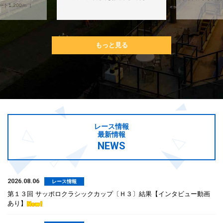
もっと見る
レース情報
最新情報
NEWS
2026.08.06
レース情報
第１３回 サッポロクラシックカップ〔Ｈ３〕結果【インタビュー動画
あり】