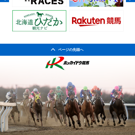
ページの先頭へ