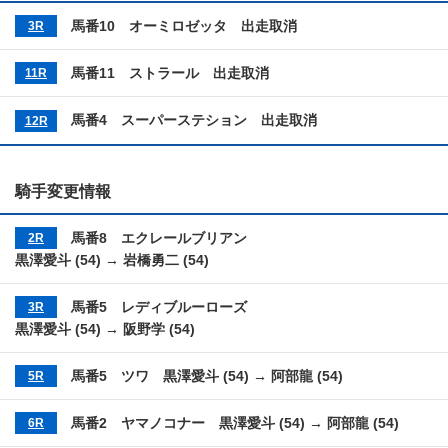
10
オーミロゼッタ
出走取消
3
11
ストラール
出走取消
11
4
スーパーステション
出走取消
12
騎手変更情報
8
エクレールブリアン
2
黒澤愛斗 (54) → 岩橋勇二 (54)
5
レディブルーローズ
3
黒澤愛斗 (54) → 阪野学 (54)
5
ツワ
黒澤愛斗 (54) → 阿部龍 (54)
5
2
ヤマノコナー
黒澤愛斗 (54) → 阿部龍 (54)
6