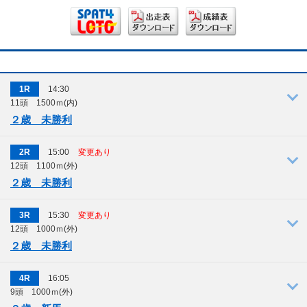
1
14:30
11頭 1500ｍ(内)
２歳 未勝利
2
15:00
変更
あり
12頭 1100ｍ(外)
前5走出走表
出走表
オッズ
成績表
動画
２歳 未勝利
3
15:30
変更
あり
12頭 1000ｍ(外)
前5走出走表
出走表
オッズ
成績表
動画
２歳 未勝利
4
16:05
9頭 1000ｍ(外)
前5走出走表
出走表
オッズ
成績表
動画