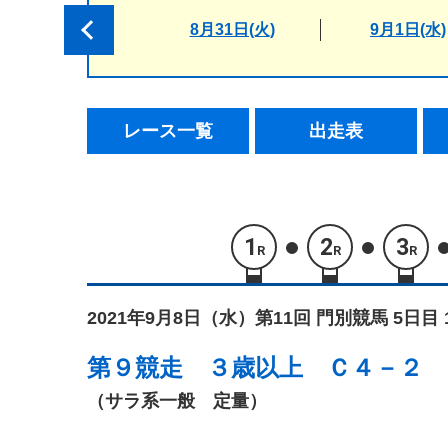
8月31日(火)
9月1日(水)
レース一覧
出走表
1
2
3
R
R
R
2021年9月8日（水）
第11回 門別競馬 5日目 
第９競走
３歳以上 Ｃ４－２
（サラ系一般 定量）