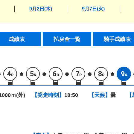
9月2日(木)
9月7日(火)
成績表
払戻金一覧
騎手成績表
4
5
6
7
8
9
R
R
R
R
R
R
1000ｍ(外)
【発走時刻】
18:50
【天候】
曇
【