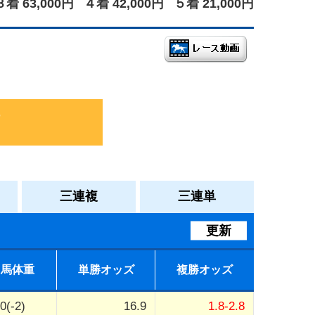
３着 63,000円
４着 42,000円
５着 21,000円
三連複
三連単
更新
馬体重
単勝オッズ
複勝オッズ
0(-2)
16.9
1.8-2.8