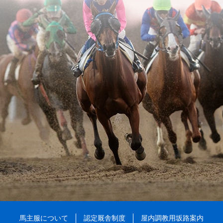
馬主服について
認定厩舎制度
屋内調教用坂路案内