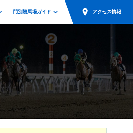
門別競馬場ガイド
アクセス情報
情報
票案内
ファンルーム
アクセス情報
電話・インターネット投票
競馬用語集
お車でのご来場
別表ダウンロード
場外発売所
無料送迎バスでのご来場
ギスカン
実況・テレホンサービス
公共の交通機関でのご来場
カレンダー
発売・払戻
ドカフェ
競走体系図
リオンシリーズ競走
発売情報(PDF)
の発売情報