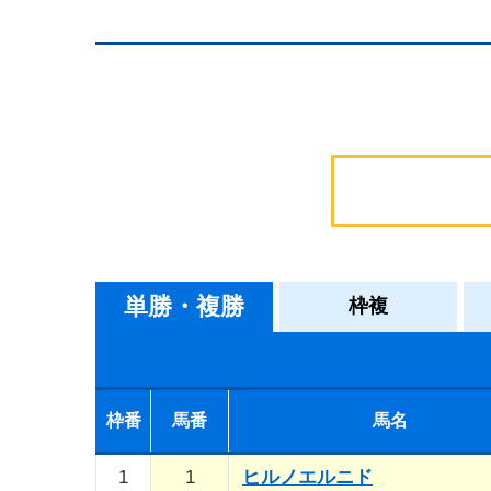
単勝・複勝
枠複
枠番
馬番
馬名
1
1
ヒルノエルニド