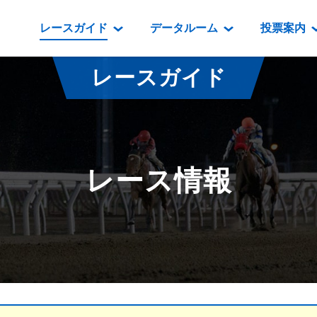
レースガイド
データルーム
投票案内
データルーム
レース情報
映像コンテンツ
門別競馬場情報
過去開催
投
レースガイド
騎手・調教師紹介
レース一覧
重賞競走VTR
門別競馬場グルメ
番組・級
騎手・調教師成績
出走表
重賞競走参考VTR
とねっこジン
開催日程
能力検査成績
成績表
レースダイジェスト
いずみ食堂
開催
レース情報
坂路調教映像
払戻金一覧
新馬ダイジェスト
ルンビニフー
重賞
遠征馬情報
騎手成績表
勝馬屋
スタ
馬主服紹介
馬番成績表
発売情報
番組編成要領
オッズ
道内の
道外