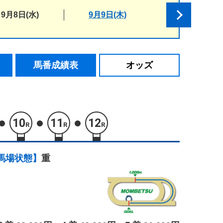
9月8日(水)
9月9日(木)
馬番成績表
オッズ
10
11
12
R
R
R
馬場状態】
重