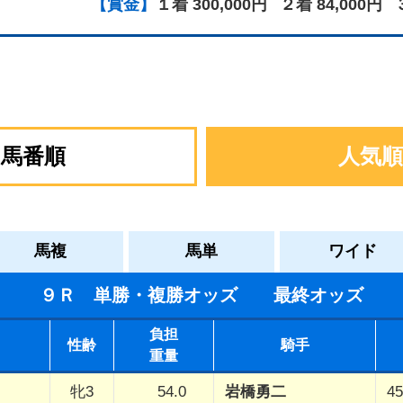
【賞金】
１着 300,000円
２着 84,000円
馬番順
人気順
馬複
馬単
ワイド
９Ｒ 単勝・複勝オッズ 最終オッズ
負担
性齢
騎手
重量
牝3
54.0
岩橋勇二
45