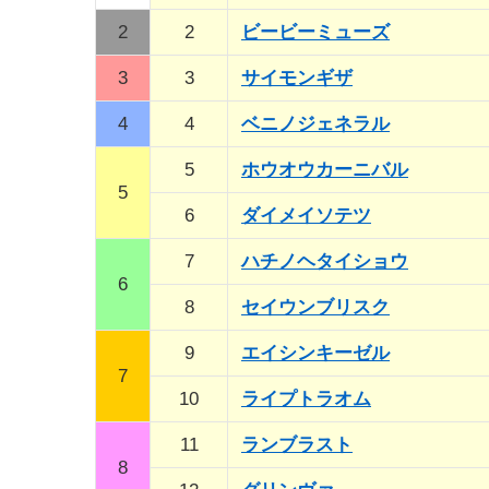
2
2
ビービーミューズ
3
3
サイモンギザ
4
4
ベニノジェネラル
5
ホウオウカーニバル
5
6
ダイメイソテツ
7
ハチノヘタイショウ
6
8
セイウンブリスク
9
エイシンキーゼル
7
10
ライプトラオム
11
ランブラスト
8