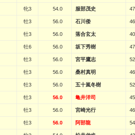
牝3
54.0
服部茂史
47
牡3
56.0
石川倭
46
牡3
56.0
落合玄太
40
牡6
56.0
坂下秀樹
47
牡3
56.0
宮平鷹志
52
牡3
56.0
桑村真明
46
牡3
56.0
五十嵐冬樹
52
牡3
56.0
亀井洋司
45
牡3
56.0
宮崎光行
46
牡3
56.0
阿部龍
54