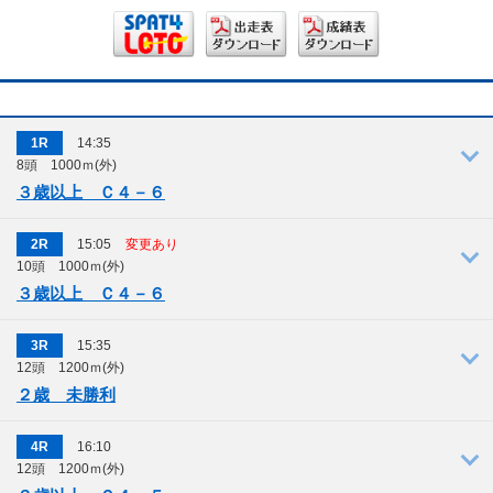
1
14:35
8頭 1000ｍ(外)
３歳以上 Ｃ４－６
2
15:05
変更
あり
10頭 1000ｍ(外)
前5走出走表
出走表
オッズ
成績表
動画
３歳以上 Ｃ４－６
3
15:35
12頭 1200ｍ(外)
前5走出走表
出走表
オッズ
成績表
動画
２歳 未勝利
4
16:10
12頭 1200ｍ(外)
前5走出走表
出走表
オッズ
成績表
動画