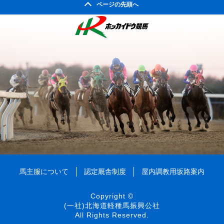
ページの先頭へ
馬主服について
認定厩舎制度
屋内調教用坂路案内
Copyright ©
(一社)北海道軽種馬振興公社
All Rights Reserved.