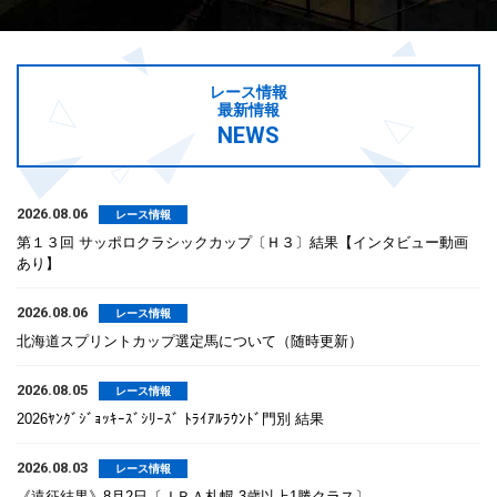
レース情報
最新情報
NEWS
2026.08.06
レース情報
第１３回 サッポロクラシックカップ〔Ｈ３〕結果【インタビュー動画
あり】
2026.08.06
レース情報
北海道スプリントカップ選定馬について（随時更新）
2026.08.05
レース情報
2026ﾔﾝｸﾞｼﾞｮｯｷｰｽﾞｼﾘｰｽﾞ ﾄﾗｲｱﾙﾗｳﾝﾄﾞ門別 結果
2026.08.03
レース情報
《遠征結果》8月2日〔ＪＲＡ札幌 3歳以上1勝クラス〕