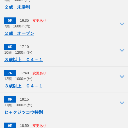
前5走出走表
出走表
オッズ
成績表
動画
２歳 未勝利
5
16:35
変更
あり
7頭 1600ｍ(内)
前5走出走表
出走表
オッズ
成績表
動画
２歳 オープン
6
17:10
10頭 1200ｍ(外)
前5走出走表
出走表
オッズ
成績表
動画
３歳以上 Ｃ４－１
7
17:40
変更
あり
12頭 1000ｍ(外)
前5走出走表
出走表
オッズ
成績表
動画
３歳以上 Ｃ４－１
8
18:15
11頭 1000ｍ(外)
前5走出走表
出走表
オッズ
成績表
動画
ヒャクジツコウ特別
9
18:50
変更
あり